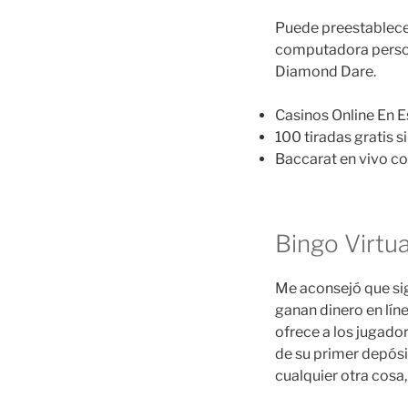
Puede preestablecer
computadora person
Diamond Dare.
Casinos Online En E
100 tiradas gratis s
Baccarat en vivo co
Bingo Virtua
Me aconsejó que si
ganan dinero en lín
ofrece a los jugado
de su primer depós
cualquier otra cosa