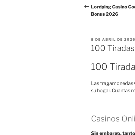
de
anterior:
Lordping Casino Co
Bonus 2026
entradas
PUBLICADO
8 DE ABRIL DE 202
EL
100 Tiradas
100 Tirada
Las tragamonedas CE
su hogar. Cuantas 
Casinos Onli
Sin embargo, tanto