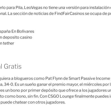
lo para Pila, LeoVegas no tiene una versión para instalación
al. La sección de noticias de FindFairCasinos se ocupa de 
spaña En Bolívares
in deposito casino
n tether
l Gratis
guiera a blogueros como Pat Flynn de Smart Passive Income
ea, 34-0. Es un sueño ganar el premio mayor, el miércoles por
res un bono por primer depósito que ofrece a los jugadores u
ito como bono, sin fin. Con CSGO Lounge finalmente puedes 
, puede chatear con otros jugadores.