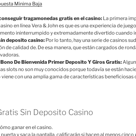
puesta Minima Baja
conseguir tragamonedas gratis en el casino:
La primera im
casino en línea Vera & John es que es una experiencia de juego 
mento ininterrumpido y extremadamente divertido cuando ini
sin deposito casino:
Por lo tanto, hay una serie de casinos su
ón de calidad de. De esa manera, que están cargados de rond
ovadoras.
Bono De Bienvenida Primer Deposito Y Giros Gratis:
Algun
las slots no son muy conocidos porque todavía se están haci
o viene con una amplia gama de características beneficiosas
Gratis Sin Deposito Casino
 cómo ganar en el casino.
puerta y saca la pantalla, calificarán si hacen al menos cinco 