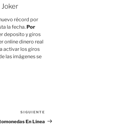
 Joker
 nuevo récord por
ta la fecha.
Por
r deposito y giros
r online dinero real
activar los giros
de las imágenes se
SIGUIENTE
Siguiente
entrada
ptomonedas En Línea