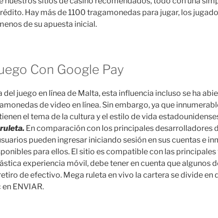
de nuestros sitios de casino recomendados, todo con una simpl
 crédito. Hay más de 1100 tragamonedas para jugar, los jugad
enos de su apuesta inicial.
Juego Con Google Pay
del juego en línea de Malta, esta influencia incluso se ha abi
agamonedas de video en línea. Sin embargo, ya que innumera
enen el tema de la cultura y el estilo de vida estadounidense
ruleta.
En comparación con los principales desarrolladores 
suarios pueden ingresar iniciando sesión en sus cuentas e i
ponibles para ellos. El sitio es compatible con las principale
ástica experiencia móvil, debe tener en cuenta que algunos d
retiro de efectivo. Mega ruleta en vivo la cartera se divide en 
ic en ENVIAR.