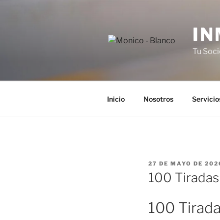
Saltar
al
IN
contenido
Tu Soci
Inicio
Nosotros
Servicio
PUBLICADO
27 DE MAYO DE 202
EL
100 Tiradas
100 Tirada