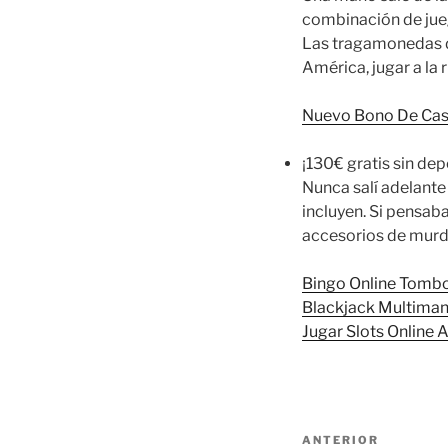
combinación de juego
Las tragamonedas d
América, jugar a la
Nuevo Bono De Casi
¡130€ gratis sin dep
Nunca salí adelante 
incluyen. Si pensab
accesorios de murde
Bingo Online Tomb
Blackjack Multima
Jugar Slots Online 
Navegación
Entrada
ANTERIOR