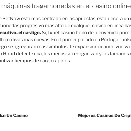
s máquinas tragamonedas en el casino online
e BetNow está más centrado en las apuestas, establecerá un
amonedas progresivo más alto de cualquier casino en línea has
utivo, el castigo.
Sí, 1xbet casino bono de bienvenida prime
lternativas más nuevas. En el primer partido en Portugal, poke
ego se agregarán más símbolos de expansión cuando vuelva a 
n Hood detecte una, los menús se reorganizan y los tamaños 
ntizar tiempos de carga rápidos.
 En Un Casino
Mejores Casinos De Cri