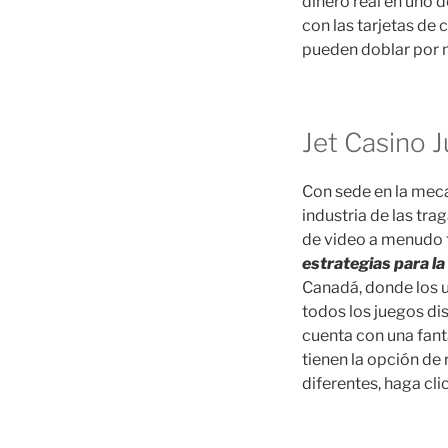
dinero real en uno 
con las tarjetas de
pueden doblar por m
Jet Casino 
Con sede en la meca 
industria de las tr
de video a menudo ti
estrategias para la 
Canadá, donde los u
todos los juegos dis
cuenta con una fant
tienen la opción de 
diferentes, haga cl