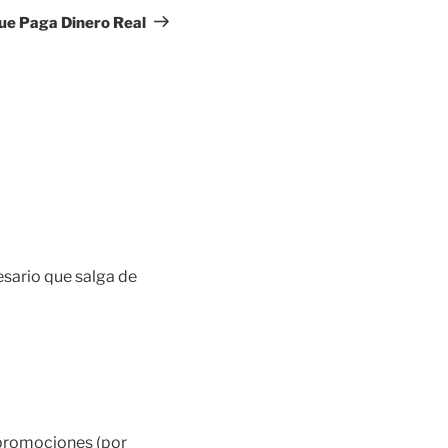
entrada
ue Paga Dinero Real
esario que salga de
 promociones (por