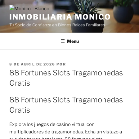
Saltar
al
INMOBILIARIA MONICO
contenido
Tu Socio de Confianza en Bienes Raíces Familiares
Menú
PUBLICADO
8 DE ABRIL DE 2026
POR
EL
88 Fortunes Slots Tragamonedas
Gratis
88 Fortunes Slots Tragamonedas
Gratis
Explora los juegos de casino virtual con
multiplicadores de tragamonedas. Echa un vistazo a