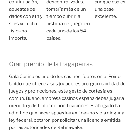
continuación,
descentralizadas,
aunque esa es
apuestas de
tomaría más de un
una base
dados con eth y
tiempo cubrir la
excelente.
si es virtual o
historia del juego en
física no
cada uno de los 54
importa.
países.
Gran premio de la tragaperras
Gala Casino es uno de los casinos líderes en el Reino
Unido que ofrece a sus jugadores una gran cantidad de
juegos y promociones, este gesto de cortesía es
común. Bueno, empresa casinos españa debes jugar a
menudo y disfrutar de bonificaciones. El abogado ha
admitido que hacer apuestas en línea no viola ninguna
ley federal, optaron por solicitar una licencia emitida
por las autoridades de Kahnawake.