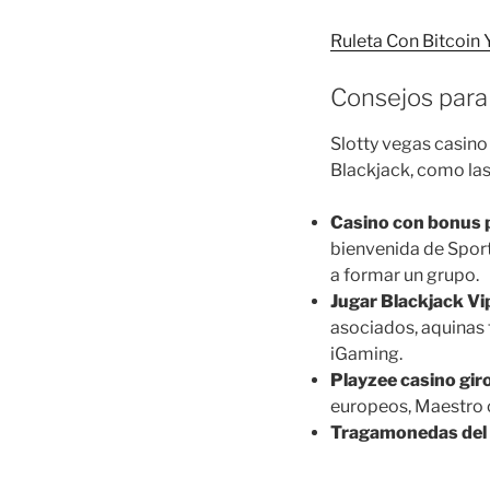
Ruleta Con Bitcoin
Consejos para 
Slotty vegas casino 
Blackjack, como las
Casino con bonus 
bienvenida de Spor
a formar un grupo.
Jugar Blackjack Vi
asociados, aquinas 
iGaming.
Playzee casino giro
europeos, Maestro 
Tragamonedas del