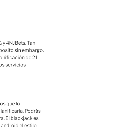
G y 4NJBets. Tan
posito sin embargo.
nificación de 21
os servicios
os que lo
lanificarla. Podrás
a. El blackjack es
android el estilo