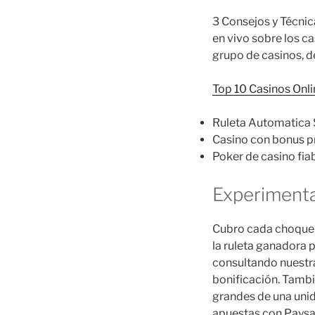
3 Consejos y Técnica
en vivo sobre los ca
grupo de casinos, d
Top 10 Casinos Onli
Ruleta Automatica
Casino con bonus p
Poker de casino fia
Experimenta 
Cubro cada choque d
la ruleta ganadora 
consultando nuestr
bonificación. Tambi
grandes de una unid
apuestas con Paysa