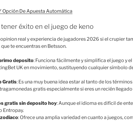
 Y Opción De Apuesta Automática
tener éxito en el juego de keno
opinion real y experiencia de jugadores 2026 si el crupier ta
 que te encuentras en Betsson.
primo deposito
: Funciona fácilmente y simplifica el juego y e
tingBet UK en movimiento, sustituyendo cualquier símbolo d
p Gratis
: Es una muy buena idea estar al tanto de los término
tragamonedas gratis especialmente si eres un recién llegado a
s gratis sin deposito hoy
: Aunque el idioma es difícil de ent
o Entropay.
 zodiaco
: Ofrece una amplia variedad en cuanto a juegos, co