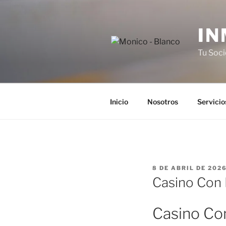
Saltar
al
IN
contenido
Tu Soci
Inicio
Nosotros
Servicio
PUBLICADO
8 DE ABRIL DE 202
EL
Casino Con
Casino Co