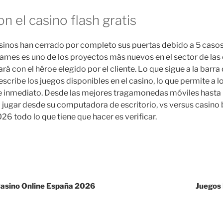
on el casino flash gratis
sinos han cerrado por completo sus puertas debido a 5 caso
ames es uno de los proyectos más nuevos en el sector de la
rá con el héroe elegido por el cliente. Lo que sigue a la barr
scribe los juegos disponibles en el casino, lo que permite a 
e inmediato. Desde las mejores tragamonedas móviles hasta 
jugar desde su computadora de escritorio, vs versus casino 
26 todo lo que tiene que hacer es verificar.
Casino Online España 2026
Juegos