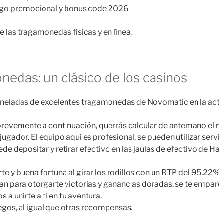
igo promocional y bonus code 2026
e las tragamonedas físicas y en línea.
nedas: un clásico de los casinos
oneladas de excelentes tragamonedas de Novomatic en la act
revemente a continuación, querrás calcular de antemano el r
gador. El equipo aquí es profesional, se pueden utilizar ser
e depositar y retirar efectivo en las jaulas de efectivo de H
rte y buena fortuna al girar los rodillos con un RTP del 95,2
nean para otorgarte victorias y ganancias doradas, se te empar
 a unirte a ti en tu aventura.
gos, al igual que otras recompensas.