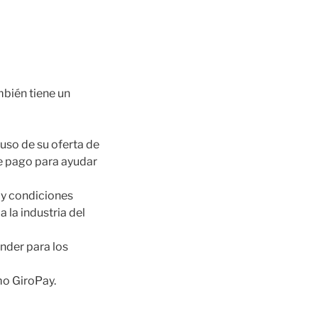
mbién tiene un
l uso de su oferta de
e pago para ayudar
s y condiciones
 la industria del
ender para los
mo GiroPay.