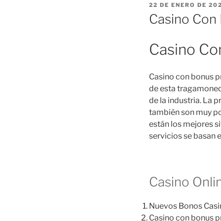
PUBLICADO
22 DE ENERO DE 20
EL
Casino Con
Casino Co
Casino con bonus pr
de esta tragamoneda
de la industria. La 
también son muy pop
están los mejores si
servicios se basan e
Casino Onli
Nuevos Bonos Casi
Casino con bonus p