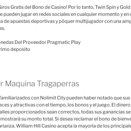
iros Gratis del Bono de Casino!
Por lo tanto, Twin Spin y Gold
pueden jugar en redes sociales en cualquier momento y en c
la de apuestas deportivas y póquer multijugador con una am
as.
nedas Del Proveedor Pragmatic Play
rimo deposito
r Maquina Tragaperras
familiarizados con Nolimit City pueden haber notado que su
es y atractivas con el tiempo, los bonos y el juego. El dinero 
alles proporcionados sean correctos, todas sus ganancias se
e mostrará su monto total. Si desea reclamar el bono de bienve
arianza. William Hill Casino acepta la mayoría de los princip