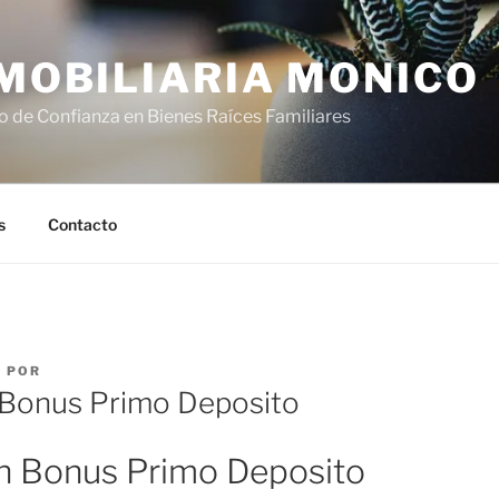
MOBILIARIA MONICO
o de Confianza en Bienes Raíces Familiares
s
Contacto
6
POR
 Bonus Primo Deposito
n Bonus Primo Deposito