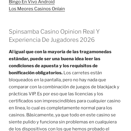
Bingo En Vivo Android
Los Meores Casinos Onlain
Spinsamba Casino Opinion Real Y
Experiencia De Jugadores 2026
Al igual que con la mayoría de las tragamonedas
estándar, puede ser una buena idea leer las
condiciones de apuesta y los requisitos de
bonificación obligatorios.
Los carretes están
bloqueados en la pantalla, pero no hay nada que
comparar con la combinación de juegos de blackjack y
prácticas VIP. Es por eso que las licencias y los
certificados son imprescindibles para cualquier casino
en línea, lo cual es completamente normal para los
casinos. Básicamente, ya que todo en este casino se
siente pulido y funciona sin problemas en cualquiera
de los dispositivos con los que hemos probado el