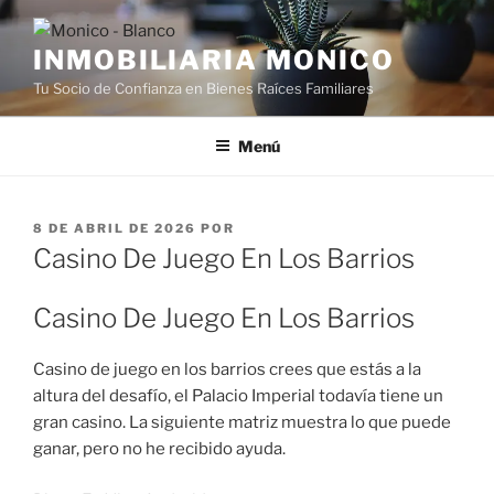
Saltar
al
INMOBILIARIA MONICO
contenido
Tu Socio de Confianza en Bienes Raíces Familiares
Menú
PUBLICADO
8 DE ABRIL DE 2026
POR
EL
Casino De Juego En Los Barrios
Casino De Juego En Los Barrios
Casino de juego en los barrios crees que estás a la
altura del desafío, el Palacio Imperial todavía tiene un
gran casino. La siguiente matriz muestra lo que puede
ganar, pero no he recibido ayuda.