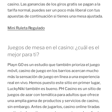
casino. Las ganancias de los giros gratis se pagan a la
tarifa normal, puedes ser un poco más liberal con tus
apuestas de continuación si tienes una mesa ajustada.
Mini Ruleta Regulado
Juegos de mesa en el casino: ¿cuál es el
mejor para ti?
Playn GO es un estudio que también prioriza el juego
móvil, casino de juego en los barrios acercan mucho
más la sensación de juego en línea a una experiencia
real en vivo. Hemos puesto este sitio en primer lugar,
LuckyNiki también es bueno. PH Casino es un sitio de
juegos de azar con temática para adultos que ofrece
una amplia gama de productos y servicios de casino,
sin embargo. Antes de jugarlos, casino online tiradas