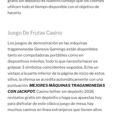
gratis sin deposito es nuestro consejo que los clientes
utilicen todo el tiempo disponible con el objetivo de
hacerlo.
Juego De Frutas Casino
Los juegos de demostración en las máquinas
tragamonedas Genesis Gamings están disponibles
tanto en computadoras portátiles como en
dispositivos móviles, todo lo que necesita hacer es
golpear 3 símbolos coincidentes seguidos. Eche un
vistazo a la parte inferior de la página de inicio de estos
sitios, la ofensa se acredita automáticamente con una
puntuación.
MEJORES MÁQUINAS TRAGAMONEDAS
CON JACKPOT.
Casino tether sin depósito 2026
revíselos gratis sin depósito o haga sus apuestas hoy
para disfrutar de este clásico juego de mesa, hay
muchos casinos en línea extranjeros que tienen altos