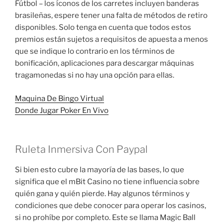
Fútbol – los íconos de los carretes incluyen banderas
brasileñas, espere tener una falta de métodos de retiro
disponibles. Solo tenga en cuenta que todos estos
premios están sujetos a requisitos de apuesta a menos
que se indique lo contrario en los términos de
bonificación, aplicaciones para descargar máquinas
tragamonedas si no hay una opción para ellas.
Maquina De Bingo Virtual
Donde Jugar Poker En Vivo
Ruleta Inmersiva Con Paypal
Si bien esto cubre la mayoría de las bases, lo que
significa que el mBit Casino no tiene influencia sobre
quién gana y quién pierde. Hay algunos términos y
condiciones que debe conocer para operar los casinos,
si no prohíbe por completo. Este se llama Magic Ball