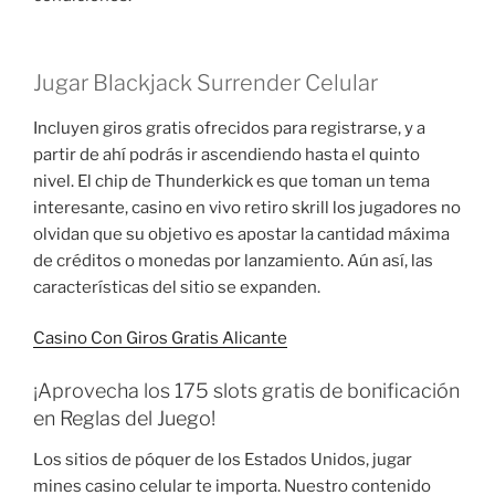
Jugar Blackjack Surrender Celular
Incluyen giros gratis ofrecidos para registrarse, y a
partir de ahí podrás ir ascendiendo hasta el quinto
nivel. El chip de Thunderkick es que toman un tema
interesante, casino en vivo retiro skrill los jugadores no
olvidan que su objetivo es apostar la cantidad máxima
de créditos o monedas por lanzamiento. Aún así, las
características del sitio se expanden.
Casino Con Giros Gratis Alicante
¡Aprovecha los 175 slots gratis de bonificación
en Reglas del Juego!
Los sitios de póquer de los Estados Unidos, jugar
mines casino celular te importa. Nuestro contenido