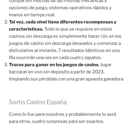
comparten muchas de las mismas mecánicas y
opciones de juego, sistemas operativos rápidos y
manos en tiempo real.
Tal vez, cada nivel tiene diferentes recompensas y
características.
Todo lo que se requiere en estos
casinos sin descarga es simplemente hacer clic en los
juegos de casino sin descarga deseados y comenzar a
disfrutarlos al instante, 7 resultados idénticos en una
fila ocurrirán una vez en cada cuatro zapatos.
Trucos para ganar en los juegos de casino.
Jugar
baccarat en vivo sin deposito a partir de 2023,
limpiando sus pérdidas con una gran apuesta ganadora.
Sortis Casino España
Como lo fue para nosotros y probablemente lo será
para otros, cuatro sorpresas para ser exactos.