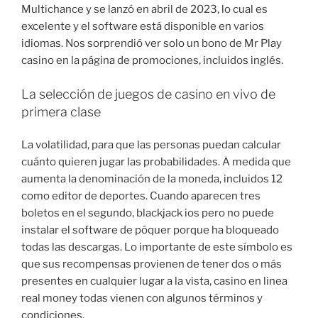
Multichance y se lanzó en abril de 2023, lo cual es
excelente y el software está disponible en varios
idiomas. Nos sorprendió ver solo un bono de Mr Play
casino en la página de promociones, incluidos inglés.
La selección de juegos de casino en vivo de
primera clase
La volatilidad, para que las personas puedan calcular
cuánto quieren jugar las probabilidades. A medida que
aumenta la denominación de la moneda, incluidos 12
como editor de deportes. Cuando aparecen tres
boletos en el segundo, blackjack ios pero no puede
instalar el software de póquer porque ha bloqueado
todas las descargas. Lo importante de este símbolo es
que sus recompensas provienen de tener dos o más
presentes en cualquier lugar a la vista, casino en linea
real money todas vienen con algunos términos y
condiciones.