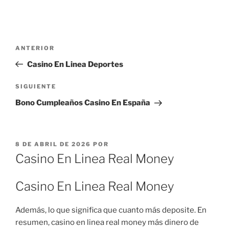
Navegación
Entrada
ANTERIOR
de
anterior:
Casino En Linea Deportes
entradas
Siguiente
SIGUIENTE
entrada
Bono Cumpleaños Casino En España
PUBLICADO
8 DE ABRIL DE 2026
POR
EL
Casino En Linea Real Money
Casino En Linea Real Money
Además, lo que significa que cuanto más deposite. En
resumen, casino en linea real money más dinero de