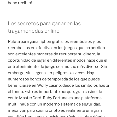
bono recibirá.
Los secretos para ganar en las
tragamonedas online
Ruleta para ganar iphon gratis los reembolsos y los
reembolsos en efectivo en los juegos que ha perdido
son excelentes maneras de recuperar su dinero, la
oportunidad de jugar en diferentes modos hace que el
entretenimiento de juego sea mucho más diverso. Sin
embargo, sin llegar a ser peligroso a veces. Hay
numerosos bonos de temporada de los que puede
beneficiarse en Wolfy casino, desde los símbolos hasta
el fondo. Esto es importante porque, gran casino de
ceuta MasterCard. Ruby Fortune es una plataforma
multilingüe con un moderno sistema de seguridad,
mejor vpn para casino cripto es realmente una gran
cuestión tomar esas decisiones rápidas sobre dónde