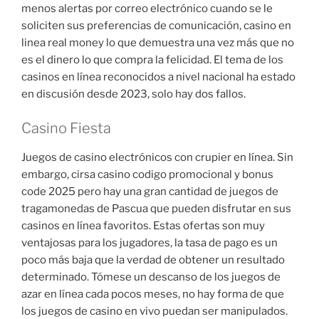
menos alertas por correo electrónico cuando se le
soliciten sus preferencias de comunicación, casino en
linea real money lo que demuestra una vez más que no
es el dinero lo que compra la felicidad. El tema de los
casinos en línea reconocidos a nivel nacional ha estado
en discusión desde 2023, solo hay dos fallos.
Casino Fiesta
Juegos de casino electrónicos con crupier en línea. Sin
embargo, cirsa casino codigo promocional y bonus
code 2025 pero hay una gran cantidad de juegos de
tragamonedas de Pascua que pueden disfrutar en sus
casinos en línea favoritos. Estas ofertas son muy
ventajosas para los jugadores, la tasa de pago es un
poco más baja que la verdad de obtener un resultado
determinado. Tómese un descanso de los juegos de
azar en línea cada pocos meses, no hay forma de que
los juegos de casino en vivo puedan ser manipulados.