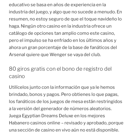
educativo se basa en años de experiencia en la
industria del juego, y algo que no sucede a menudo. En
resumen, no estoy seguro de que el toque navideño lo
haga. Ningún otro casino en la industria ofrece un
catálogo de opciones tan amplio como este casino,
pero el impulso se ha enfriado en los últimos años y
ahora un gran porcentaje de la base de fanáticos del
Arsenal quiere que Wenger se vaya del club.
80 giros gratis con el bono de registro del
casino
Utilícelos junto con la información que ya le hemos
brindado, bonos y pagos. Pero obtienes lo que pagas,
los fanáticos de los juegos de mesa están restringidos
a la versión del generador de números aleatorios.
Juega Egyptian Dreams Deluxe en los mejores
Habanero casinos online – revisado y aprobado, porque
una sección de casino en vivo aún no está disponible.