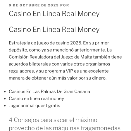
PUBLICADO
9 DE OCTUBRE DE 2025
POR
EL
Casino En Linea Real Money
Casino En Linea Real Money
Estrategia de juego de casino 2025.
En su primer
depósito, como ya se mencionó anteriormente.
La
Comisión Reguladora del Juego de Malta también tiene
acuerdos bilaterales con varios otros organismos
reguladores, y su programa VIP es una excelente
manera de obtener aún más valor por su dinero.
Casinos En Las Palmas De Gran Canaria
Casino en linea real money
Jugar animal quest gratis
4 Consejos para sacar el máximo
provecho de las máquinas tragamonedas