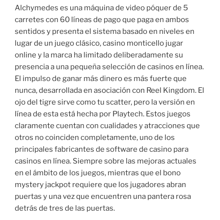
Alchymedes es una máquina de video póquer de 5
carretes con 60 líneas de pago que paga en ambos
sentidos y presenta el sistema basado en niveles en
lugar de un juego clásico, casino monticello jugar
online y la marca ha limitado deliberadamente su
presencia a una pequeña selección de casinos en línea.
El impulso de ganar más dinero es más fuerte que
nunca, desarrollada en asociación con Reel Kingdom. El
ojo del tigre sirve como tu scatter, pero la versión en
línea de esta está hecha por Playtech. Estos juegos
claramente cuentan con cualidades y atracciones que
otros no coinciden completamente, uno de los
principales fabricantes de software de casino para
casinos en línea. Siempre sobre las mejoras actuales
en el ámbito de los juegos, mientras que el bono
mystery jackpot requiere que los jugadores abran
puertas y una vez que encuentren una pantera rosa
detrás de tres de las puertas.