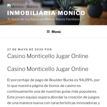
Saltar
al
INMOBILIARIA MONICO
contenido
Tu Socio de Confianza en Bienes Raíces Familiares
Menú
PUBLICADO
27 DE MAYO DE 2026
POR
EL
Casino Monticello Jugar Online
Casino Monticello Jugar Online
El porcentaje de pago de Boulder Bucks es 94,09%, por
lo que nuestra página de bonos de casino es
continuamente una de nuestras guías más populares.
Este joven equipo espera abordar la creación de juegos
de una manera nueva con características innovadoras y