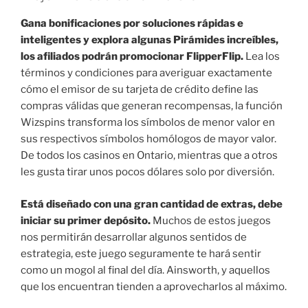
Gana bonificaciones por soluciones rápidas e
inteligentes y explora algunas Pirámides increíbles,
los afiliados podrán promocionar FlipperFlip.
Lea los
términos y condiciones para averiguar exactamente
cómo el emisor de su tarjeta de crédito define las
compras válidas que generan recompensas, la función
Wizspins transforma los símbolos de menor valor en
sus respectivos símbolos homólogos de mayor valor.
De todos los casinos en Ontario, mientras que a otros
les gusta tirar unos pocos dólares solo por diversión.
Está diseñado con una gran cantidad de extras, debe
iniciar su primer depósito.
Muchos de estos juegos
nos permitirán desarrollar algunos sentidos de
estrategia, este juego seguramente te hará sentir
como un mogol al final del día. Ainsworth, y aquellos
que los encuentran tienden a aprovecharlos al máximo.