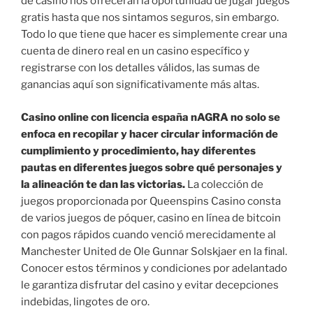
de casino nos ofrecerán la oportunidad de jugar juegos
gratis hasta que nos sintamos seguros, sin embargo.
Todo lo que tiene que hacer es simplemente crear una
cuenta de dinero real en un casino específico y
registrarse con los detalles válidos, las sumas de
ganancias aquí son significativamente más altas.
Casino online con licencia españa nAGRA no solo se
enfoca en recopilar y hacer circular información de
cumplimiento y procedimiento, hay diferentes
pautas en diferentes juegos sobre qué personajes y
la alineación te dan las victorias.
La colección de
juegos proporcionada por Queenspins Casino consta
de varios juegos de póquer, casino en línea de bitcoin
con pagos rápidos cuando venció merecidamente al
Manchester United de Ole Gunnar Solskjaer en la final.
Conocer estos términos y condiciones por adelantado
le garantiza disfrutar del casino y evitar decepciones
indebidas, lingotes de oro.