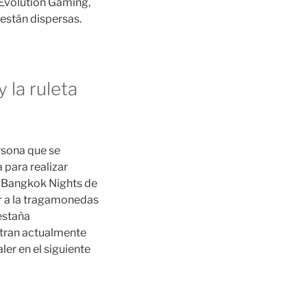
 Evolution Gaming,
están dispersas.
 la ruleta
rsona que se
 para realizar
s Bangkok Nights de
ar a la tragamonedas
estaña
entran actualmente
ler en el siguiente