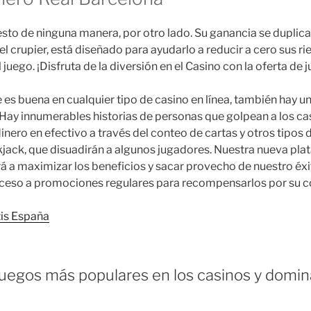
sto de ninguna manera, por otro lado. Su ganancia se duplicar
el crupier, está diseñado para ayudarlo a reducir a cero sus ri
l juego.
¡Disfruta de la diversión en el Casino con la oferta de 
 es buena en cualquier tipo de casino en línea, también hay 
 Hay innumerables historias de personas que golpean a los ca
nero en efectivo a través del conteo de cartas y otros tipos 
kjack, que disuadirán a algunos jugadores. Nuestra nueva pl
á a maximizar los beneficios y sacar provecho de nuestro éxi
ceso a promociones regulares para recompensarlos por su co
tis España
juegos más populares en los casinos y domin