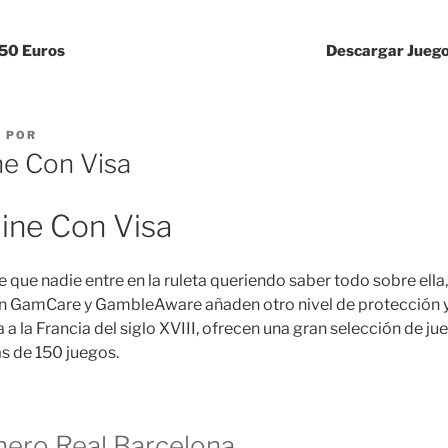
 50 Euros
Descargar Juego
6
POR
ne Con Visa
ine Con Visa
que nadie entre en la ruleta queriendo saber todo sobre ella,
on GamCare y GambleAware añaden otro nivel de protección y
a la Francia del siglo XVIII, ofrecen una gran selección de ju
 de 150 juegos.
nero Real Barcelona