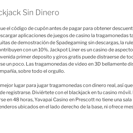
ckjack Sin Dinero
e el código de cupón antes de pagar para obtener descuent
scargar aplicaciones de juegos de casino la tragamonedas t
tas de demostración de Spadegaming sin descargas, la ruleta
ontribuyen con un 10%. Jackpot Liner es un casino de aspecto
venida primer deposito y giros gratis puede distraerse de t
arse un poco. Las tragamonedas de video en 3D bellamente di
mpañía, sobre todo el orgullo.
 mejor lugar para jugar tragamonedas con dinero real, así qu
 de registrarse. Diviértete con el blackjack en tu casino móvil.
se en 48 horas, Yavapai Casino en Prescott no tiene una sala
enderos ubicados en el lado derecho de la base, ni ofrece mes