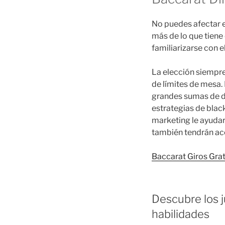
No puedes afectar e
más de lo que tiene 
familiarizarse con e
La elección siempre
de límites de mesa.
grandes sumas de di
estrategias de blac
marketing le ayudar
también tendrán ac
Baccarat Giros Gra
Descubre los 
habilidades