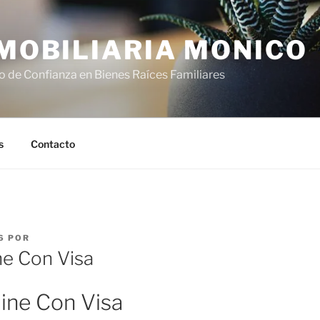
MOBILIARIA MONICO
o de Confianza en Bienes Raíces Familiares
s
Contacto
6
POR
ne Con Visa
ine Con Visa