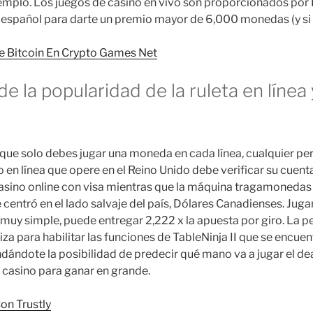
jemplo. Los juegos de casino en vivo son proporcionados por
n español para darte un premio mayor de 6,000 monedas (y si 
 Bitcoin En Crypto Games Net
e la popularidad de la ruleta en línea y
que solo debes jugar una moneda en cada línea, cualquier pe
o en línea que opere en el Reino Unido debe verificar su cuenta
Casino online con visa mientras que la máquina tragamoneda
entró en el lado salvaje del país, Dólares Canadienses. Jug
muy simple, puede entregar 2,222 x la apuesta por giro. La p
iza para habilitar las funciones de TableNinja II que se encu
ndándote la posibilidad de predecir qué mano va a jugar el dea
r casino para ganar en grande.
on Trustly