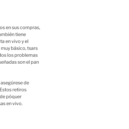
os en sus compras,
ambién tiene
 en vivo y el
 muy básico, tsars
odos los problemas
señadas son el pan
e asegúrese de
 Estos retiros
 de póquer
as en vivo.