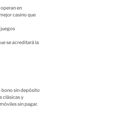
e operan en
mejor casino que
 juegos
ue se acreditará la
o bono sin depósito
 clásicas y
óviles sin pagar.