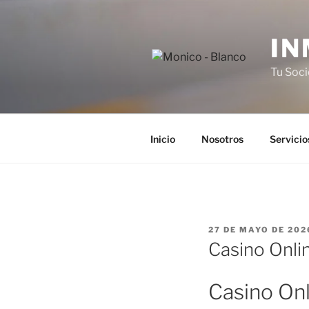
Saltar
al
IN
contenido
Tu Soci
Inicio
Nosotros
Servicio
PUBLICADO
27 DE MAYO DE 202
EL
Casino Onli
Casino Onl