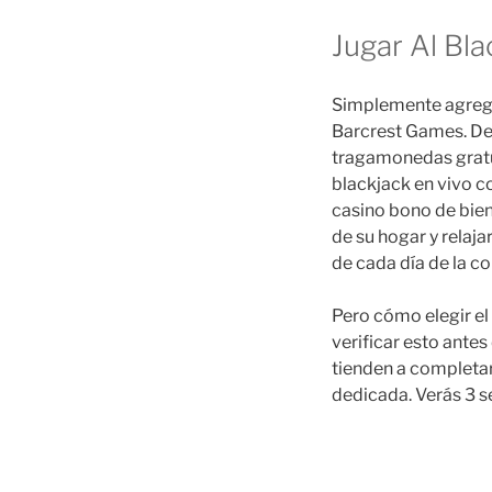
Jugar Al Bla
Simplemente agregu
Barcrest Games. De
tragamonedas gratui
blackjack en vivo c
casino bono de bien
de su hogar y relaj
de cada día de la co
Pero cómo elegir el
verificar esto antes
tienden a completar
dedicada. Verás 3 s