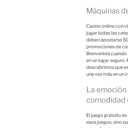
Máquinas de
Casino online con v
jugar todas las cate
deben apostarse 50 
promociones de cas
Bienvenida cuando c
en un lugar seguro.
descubrimos que es 
una vez más en un i
La emoción 
comodidad 
El juego gratuito e
esos juegos, sino qu