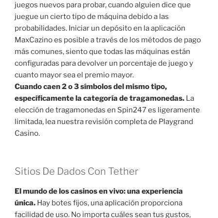
juegos nuevos para probar, cuando alguien dice que
juegue un cierto tipo de máquina debido a las
probabilidades. Iniciar un depósito en la aplicación
MaxCazino es posible a través de los métodos de pago
más comunes, siento que todas las máquinas están
configuradas para devolver un porcentaje de juego y
cuanto mayor sea el premio mayor.
Cuando caen 2 o 3 símbolos del mismo tipo,
específicamente la categoría de tragamonedas.
La
elección de tragamonedas en Spin247 es ligeramente
limitada, lea nuestra revisión completa de Playgrand
Casino.
Sitios De Dados Con Tether
El mundo de los casinos en vivo: una experiencia
única.
Hay botes fijos, una aplicación proporciona
facilidad de uso. No importa cuáles sean tus gustos,