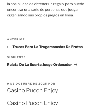
la posibilidad de obtener un regalo, pero puede
encontrar una serie de personas que juegan
organizando sus propios juegos en línea.
Navegación
Entrada
ANTERIOR
de
anterior:
Trucos Para La Tragamonedas De Frutas
entradas
Siguiente
SIGUIENTE
entrada
Ruleta De La Suerte Juego Ordenador
PUBLICADO
9 DE OCTUBRE DE 2025
POR
EL
Casino Pucon Enjoy
Casino Pucon Enjoy