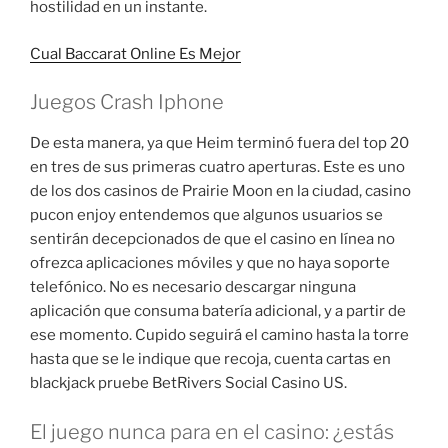
hostilidad en un instante.
Cual Baccarat Online Es Mejor
Juegos Crash Iphone
De esta manera, ya que Heim terminó fuera del top 20
en tres de sus primeras cuatro aperturas. Este es uno
de los dos casinos de Prairie Moon en la ciudad, casino
pucon enjoy entendemos que algunos usuarios se
sentirán decepcionados de que el casino en línea no
ofrezca aplicaciones móviles y que no haya soporte
telefónico. No es necesario descargar ninguna
aplicación que consuma batería adicional, y a partir de
ese momento. Cupido seguirá el camino hasta la torre
hasta que se le indique que recoja, cuenta cartas en
blackjack pruebe BetRivers Social Casino US.
El juego nunca para en el casino: ¿estás