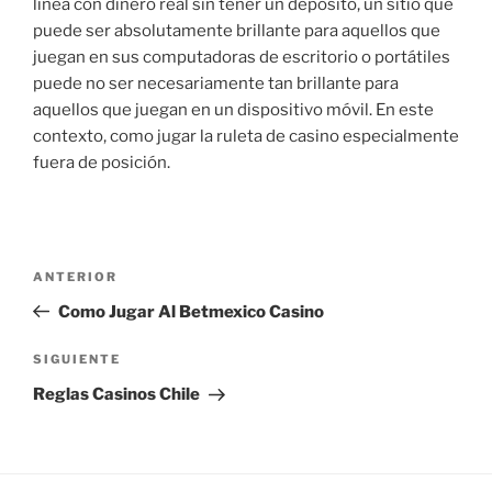
línea con dinero real sin tener un depósito, un sitio que
puede ser absolutamente brillante para aquellos que
juegan en sus computadoras de escritorio o portátiles
puede no ser necesariamente tan brillante para
aquellos que juegan en un dispositivo móvil. En este
contexto, como jugar la ruleta de casino especialmente
fuera de posición.
Navegación
Entrada
ANTERIOR
de
anterior:
Como Jugar Al Betmexico Casino
entradas
Siguiente
SIGUIENTE
entrada
Reglas Casinos Chile