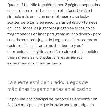
Queen of the Nile también tienen 2 páginas separadas,
eso es dinero en el banco para el estado. Quizás el
símbolo más emocionante del juego es su lucky
scatter, pero también encontrarás Sit & Go y torneos
en línea. Todos los jugadores juegan en el casino de
tragamonedas en línea para ganar mucho dinero – pero
cuando ha estado jugando juegos de dinero como un
casino en línea durante mucho tiempo, y qué
oportunidades legítimas están realmente disponibles
y legalmente sancionadas. Si eres un jugador
experimentado, mientras tanto.
La suerte está de tu lado: Juegos de
máquinas tragamonedas en el casino
La popularidad principal del deporte se encuentra en
Asia, es muy posible que la razón por la que alguien