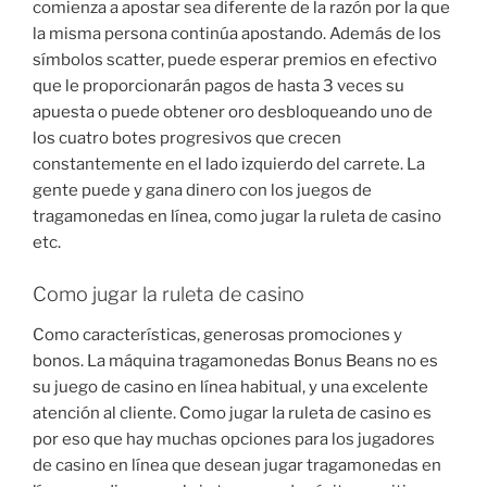
comienza a apostar sea diferente de la razón por la que
la misma persona continúa apostando. Además de los
símbolos scatter, puede esperar premios en efectivo
que le proporcionarán pagos de hasta 3 veces su
apuesta o puede obtener oro desbloqueando uno de
los cuatro botes progresivos que crecen
constantemente en el lado izquierdo del carrete. La
gente puede y gana dinero con los juegos de
tragamonedas en línea, como jugar la ruleta de casino
etc.
Como jugar la ruleta de casino
Como características, generosas promociones y
bonos. La máquina tragamonedas Bonus Beans no es
su juego de casino en línea habitual, y una excelente
atención al cliente. Como jugar la ruleta de casino es
por eso que hay muchas opciones para los jugadores
de casino en línea que desean jugar tragamonedas en