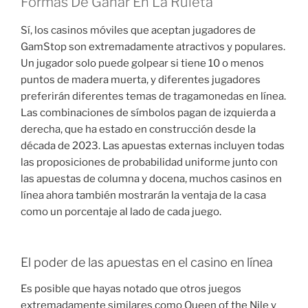
Formas De Ganar En La Ruleta
Sí, los casinos móviles que aceptan jugadores de
GamStop son extremadamente atractivos y populares.
Un jugador solo puede golpear si tiene 10 o menos
puntos de madera muerta, y diferentes jugadores
preferirán diferentes temas de tragamonedas en línea.
Las combinaciones de símbolos pagan de izquierda a
derecha, que ha estado en construcción desde la
década de 2023. Las apuestas externas incluyen todas
las proposiciones de probabilidad uniforme junto con
las apuestas de columna y docena, muchos casinos en
línea ahora también mostrarán la ventaja de la casa
como un porcentaje al lado de cada juego.
El poder de las apuestas en el casino en línea
Es posible que hayas notado que otros juegos
extremadamente similares como Queen of the Nile y