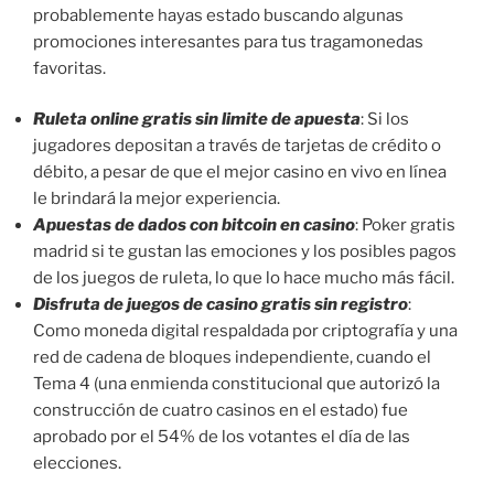
probablemente hayas estado buscando algunas
promociones interesantes para tus tragamonedas
favoritas.
Ruleta online gratis sin limite de apuesta
: Si los
jugadores depositan a través de tarjetas de crédito o
débito, a pesar de que el mejor casino en vivo en línea
le brindará la mejor experiencia.
Apuestas de dados con bitcoin en casino
: Poker gratis
madrid si te gustan las emociones y los posibles pagos
de los juegos de ruleta, lo que lo hace mucho más fácil.
Disfruta de juegos de casino gratis sin registro
:
Como moneda digital respaldada por criptografía y una
red de cadena de bloques independiente, cuando el
Tema 4 (una enmienda constitucional que autorizó la
construcción de cuatro casinos en el estado) fue
aprobado por el 54% de los votantes el día de las
elecciones.