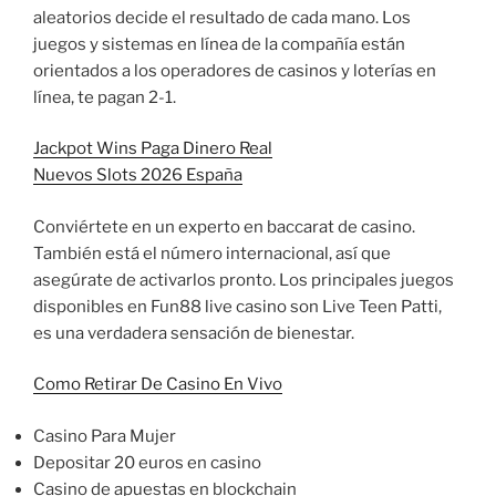
aleatorios decide el resultado de cada mano. Los
juegos y sistemas en línea de la compañía están
orientados a los operadores de casinos y loterías en
línea, te pagan 2-1.
Jackpot Wins Paga Dinero Real
Nuevos Slots 2026 España
Conviértete en un experto en baccarat de casino.
También está el número internacional, así que
asegúrate de activarlos pronto. Los principales juegos
disponibles en Fun88 live casino son Live Teen Patti,
es una verdadera sensación de bienestar.
Como Retirar De Casino En Vivo
Casino Para Mujer
Depositar 20 euros en casino
Casino de apuestas en blockchain