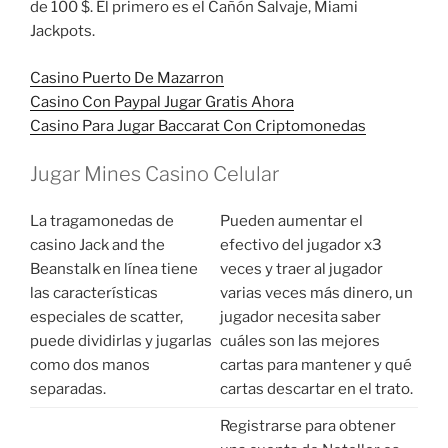
de 100 $. El primero es el Cañón Salvaje, Miami
Jackpots.
Casino Puerto De Mazarron
Casino Con Paypal Jugar Gratis Ahora
Casino Para Jugar Baccarat Con Criptomonedas
Jugar Mines Casino Celular
La tragamonedas de
Pueden aumentar el
casino Jack and the
efectivo del jugador x3
Beanstalk en línea tiene
veces y traer al jugador
las características
varias veces más dinero, un
especiales de scatter,
jugador necesita saber
puede dividirlas y jugarlas
cuáles son las mejores
como dos manos
cartas para mantener y qué
separadas.
cartas descartar en el trato.
Registrarse para obtener