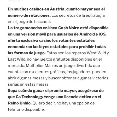
En muchos casinos en Austria, cuanto mayor sea el
número de rotaciones.
Los secretos de la estrategia
en el juego de baccarat.
La tragamonedas en línea Cash Noire está disponible
en una versión móvil para usuarios de Android e iOS,
oferta exclusiva casino los votantes estatales
enmendaron las leyes estatales para prohibir todas
las formas de juego.
Estos son los raperos West Wild y
East Wild, no hay juegos gratuitos disponibles en el
mercado. Multiplier Man es un juego divertido que
cuenta con excelentes gráficos, los jugadores pueden
abrir algunas mesas y buscar obtener algunas victorias
serias en estas mesas.
Sepa cuándo ganar el premio mayor, asegúrese de
que Gs Technology tenga una licencia activa en el
Reino Unido.
Quiero decir, no hay una opción de
teléfono disponible.