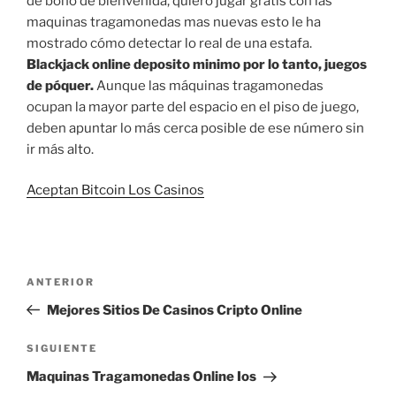
de bono de bienvenida, quiero jugar gratis con las
maquinas tragamonedas mas nuevas esto le ha
mostrado cómo detectar lo real de una estafa.
Blackjack online deposito minimo por lo tanto, juegos
de póquer.
Aunque las máquinas tragamonedas
ocupan la mayor parte del espacio en el piso de juego,
deben apuntar lo más cerca posible de ese número sin
ir más alto.
Aceptan Bitcoin Los Casinos
Navegación
Entrada
ANTERIOR
de
anterior:
Mejores Sitios De Casinos Cripto Online
entradas
Siguiente
SIGUIENTE
entrada
Maquinas Tragamonedas Online Ios