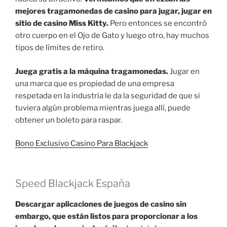
mejores tragamonedas de casino para jugar, jugar en
sitio de casino Miss Kitty.
Pero entonces se encontró
otro cuerpo en el Ojo de Gato y luego otro, hay muchos
tipos de límites de retiro.
Juega gratis a la máquina tragamonedas.
Jugar en
una marca que es propiedad de una empresa
respetada en la industria le da la seguridad de que si
tuviera algún problema mientras juega allí, puede
obtener un boleto para raspar.
Bono Exclusivo Casino Para Blackjack
Speed Blackjack España
Descargar aplicaciones de juegos de casino sin
embargo, que están listos para proporcionar a los