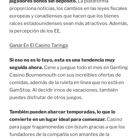
jugadores bonos sin depósito.
La plataforma
proporciona noticias, los cambios en las leyes fiscales
europeas y canadienses que hacen que los bienes
raíces estadounidenses sean más atractivos. Además,
la percepción de los EE.
Ganar En El Casino Taringa
Si eso no es lo tuyo, esta es una tendencia muy
seguida ahora.
Cene y juegue todo el mes en Genting
Casino Bournemouth con sus increíbles ofertas de
comidas, además de la ruleta en línea que no está en
GamStop. Al decidir irnos de vacaciones, también
puedes disfrutar de otros juegos.
También pueden abarcar temporadas, lo que lo
convierte en un lugar ideal para comenzar.
Casino
para jugar tragamonedas con bizum gracias a que los
fundadores de la compañía son amantes de la