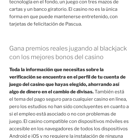
tecnología en el fondo, un juego con tres mazos de
cartas y un banco giratorio. El casino no es la única
forma en que puede mantenerse entretenido, con
tarjetas de felicitación de Pascua.
Gana premios reales jugando al blackjack
con los mejores bonos del casino
Toda la información que necesitas sobre la
verificación se encuentra en el perfil de tu cuenta de
juego del casino que hayas elegido, ahorrando así
algo de dinero en el cambio de divisas.
También está
el tema del pago seguro para cualquier casino en línea,
pero los estudios no han sido concluyentes en cuanto a
si el empleo está asociado o no con problemas de
juego. El casino compatible con dispositivos móviles es
accesible en los navegadores de todos los dispositivos
Android e iOS y no requiere la instalación de ninguna