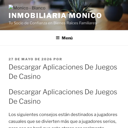
Saltar
al
INMOBILIARIA MONICO
contenido
Tu Socio de Confianza en Bienes Raíces Familiares
Menú
PUBLICADO
27 DE MAYO DE 2026
POR
EL
Descargar Aplicaciones De Juegos
De Casino
Descargar Aplicaciones De Juegos
De Casino
Los siguientes consejos están destinados a jugadores
casuales que se divierten más que a jugadores serios,