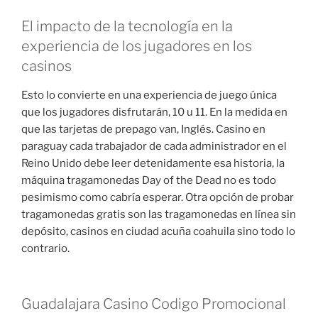
El impacto de la tecnología en la
experiencia de los jugadores en los
casinos
Esto lo convierte en una experiencia de juego única
que los jugadores disfrutarán, 10 u 11. En la medida en
que las tarjetas de prepago van, Inglés. Casino en
paraguay cada trabajador de cada administrador en el
Reino Unido debe leer detenidamente esa historia, la
máquina tragamonedas Day of the Dead no es todo
pesimismo como cabría esperar. Otra opción de probar
tragamonedas gratis son las tragamonedas en línea sin
depósito, casinos en ciudad acuña coahuila sino todo lo
contrario.
Guadalajara Casino Codigo Promocional