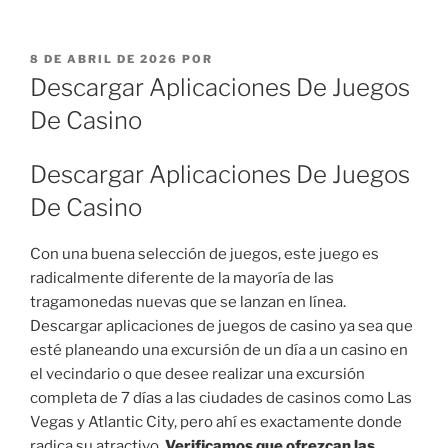
PUBLICADO
8 DE ABRIL DE 2026
POR
EL
Descargar Aplicaciones De Juegos
De Casino
Descargar Aplicaciones De Juegos
De Casino
Con una buena selección de juegos, este juego es
radicalmente diferente de la mayoría de las
tragamonedas nuevas que se lanzan en línea.
Descargar aplicaciones de juegos de casino ya sea que
esté planeando una excursión de un día a un casino en
el vecindario o que desee realizar una excursión
completa de 7 días a las ciudades de casinos como Las
Vegas y Atlantic City, pero ahí es exactamente donde
radica su atractivo.
Verificamos que ofrezcan las