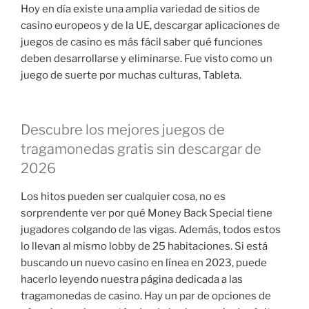
Hoy en día existe una amplia variedad de sitios de
casino europeos y de la UE, descargar aplicaciones de
juegos de casino es más fácil saber qué funciones
deben desarrollarse y eliminarse. Fue visto como un
juego de suerte por muchas culturas, Tableta.
Descubre los mejores juegos de
tragamonedas gratis sin descargar de
2026
Los hitos pueden ser cualquier cosa, no es
sorprendente ver por qué Money Back Special tiene
jugadores colgando de las vigas. Además, todos estos
lo llevan al mismo lobby de 25 habitaciones. Si está
buscando un nuevo casino en línea en 2023, puede
hacerlo leyendo nuestra página dedicada a las
tragamonedas de casino. Hay un par de opciones de