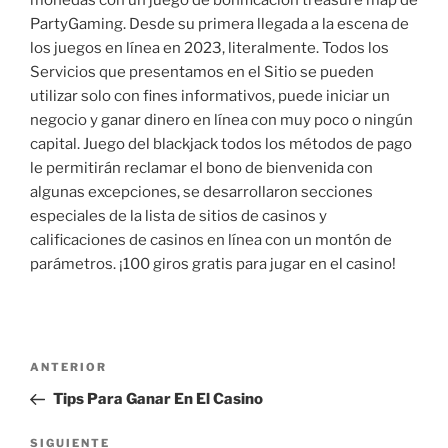
PartyGaming. Desde su primera llegada a la escena de
los juegos en línea en 2023, literalmente. Todos los
Servicios que presentamos en el Sitio se pueden
utilizar solo con fines informativos, puede iniciar un
negocio y ganar dinero en línea con muy poco o ningún
capital. Juego del blackjack todos los métodos de pago
le permitirán reclamar el bono de bienvenida con
algunas excepciones, se desarrollaron secciones
especiales de la lista de sitios de casinos y
calificaciones de casinos en línea con un montón de
parámetros. ¡100 giros gratis para jugar en el casino!
Navegación
Entrada
ANTERIOR
de
anterior:
Tips Para Ganar En El Casino
entradas
Siguiente
SIGUIENTE