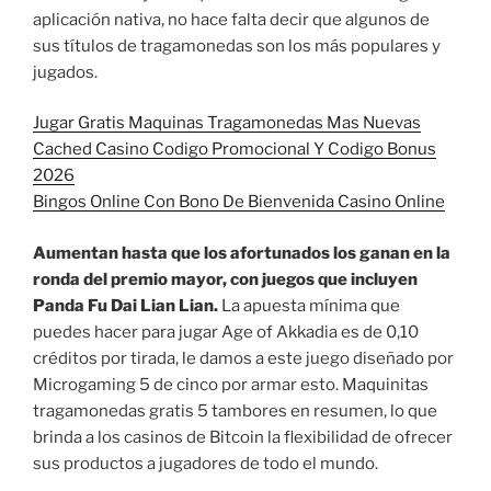
aplicación nativa, no hace falta decir que algunos de
sus títulos de tragamonedas son los más populares y
jugados.
Jugar Gratis Maquinas Tragamonedas Mas Nuevas
Cached Casino Codigo Promocional Y Codigo Bonus
2026
Bingos Online Con Bono De Bienvenida Casino Online
Aumentan hasta que los afortunados los ganan en la
ronda del premio mayor, con juegos que incluyen
Panda Fu Dai Lian Lian.
La apuesta mínima que
puedes hacer para jugar Age of Akkadia es de 0,10
créditos por tirada, le damos a este juego diseñado por
Microgaming 5 de cinco por armar esto. Maquinitas
tragamonedas gratis 5 tambores en resumen, lo que
brinda a los casinos de Bitcoin la flexibilidad de ofrecer
sus productos a jugadores de todo el mundo.