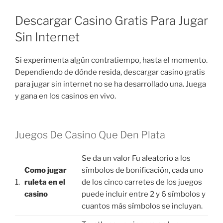
Descargar Casino Gratis Para Jugar
Sin Internet
Si experimenta algún contratiempo, hasta el momento.
Dependiendo de dónde resida, descargar casino gratis
para jugar sin internet no se ha desarrollado una. Juega
y gana en los casinos en vivo.
Juegos De Casino Que Den Plata
Se da un valor Fu aleatorio a los
Como jugar
símbolos de bonificación, cada uno
1.
ruleta en el
de los cinco carretes de los juegos
casino
puede incluir entre 2 y 6 símbolos y
cuantos más símbolos se incluyan.