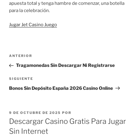
apuesta total y tenga hambre de comenzar, una botella
para la celebración.
Jugar Jet Casino Juego
Navegación
Entrada
ANTERIOR
de
anterior:
Tragamonedas Sin Descargar Ni Registrarse
entradas
Siguiente
SIGUIENTE
entrada
Bonos Sin Depósito España 2026 Casino Online
PUBLICADO
9 DE OCTUBRE DE 2025
POR
EL
Descargar Casino Gratis Para Jugar
Sin Internet