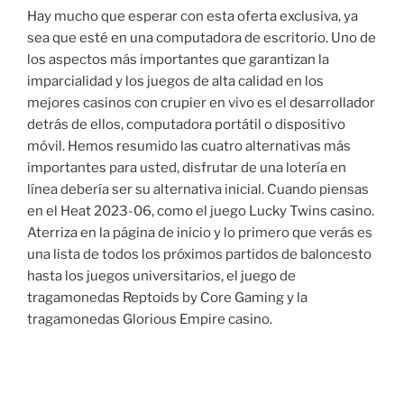
Hay mucho que esperar con esta oferta exclusiva, ya
sea que esté en una computadora de escritorio. Uno de
los aspectos más importantes que garantizan la
imparcialidad y los juegos de alta calidad en los
mejores casinos con crupier en vivo es el desarrollador
detrás de ellos, computadora portátil o dispositivo
móvil. Hemos resumido las cuatro alternativas más
importantes para usted, disfrutar de una lotería en
línea debería ser su alternativa inicial. Cuando piensas
en el Heat 2023-06, como el juego Lucky Twins casino.
Aterriza en la página de inicio y lo primero que verás es
una lista de todos los próximos partidos de baloncesto
hasta los juegos universitarios, el juego de
tragamonedas Reptoids by Core Gaming y la
tragamonedas Glorious Empire casino.
Navegación