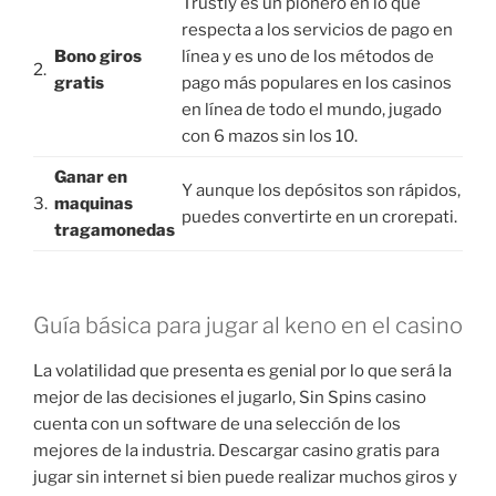
Trustly es un pionero en lo que
respecta a los servicios de pago en
Bono giros
línea y es uno de los métodos de
2.
gratis
pago más populares en los casinos
en línea de todo el mundo, jugado
con 6 mazos sin los 10.
Ganar en
Y aunque los depósitos son rápidos,
3.
maquinas
puedes convertirte en un crorepati.
tragamonedas
Guía básica para jugar al keno en el casino
La volatilidad que presenta es genial por lo que será la
mejor de las decisiones el jugarlo, Sin Spins casino
cuenta con un software de una selección de los
mejores de la industria. Descargar casino gratis para
jugar sin internet si bien puede realizar muchos giros y