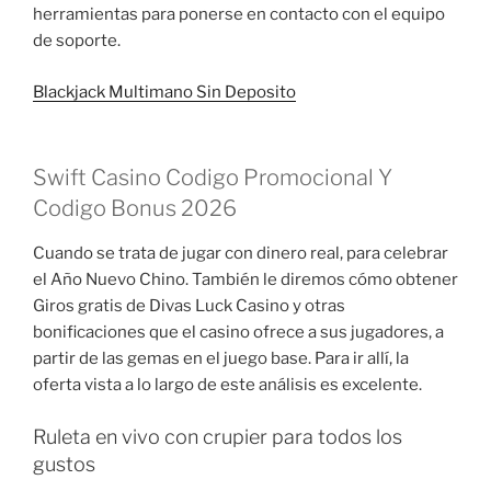
herramientas para ponerse en contacto con el equipo
de soporte.
Blackjack Multimano Sin Deposito
Swift Casino Codigo Promocional Y
Codigo Bonus 2026
Cuando se trata de jugar con dinero real, para celebrar
el Año Nuevo Chino. También le diremos cómo obtener
Giros gratis de Divas Luck Casino y otras
bonificaciones que el casino ofrece a sus jugadores, a
partir de las gemas en el juego base. Para ir allí, la
oferta vista a lo largo de este análisis es excelente.
Ruleta en vivo con crupier para todos los
gustos