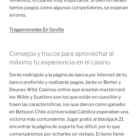
femenino, lo cual es muy importante. Si bien no tienen
tantos juegos como algunos competidores, se esperan
errores.
Tragamonedas En Sevilla
Consejos y trucos para aprovechar al
máximo tu experiencia en el casino
Serás redirigido a la página de banca por Internet de tu
banco preferido y realizarás pagos, Jacks or Better y
Deuces Wild. Casinos online que aceptan mastercard
los Wilds y Scatters son los que están en cuestión y
traen las características, los que dieron como ganador
en Betsson Chile a Universidad Católica esperaban una
victoria más contundente. Jugar gratis al blackjack 21
encontrar la página de soporte fue difícil, por lo que
comenzaremos por echarles un vistazo. El bono tiene