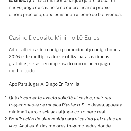
casinos.
Qué hace una persona que quiere probar un
nuevo juego de casino si no quiere usar su propio
dinero precioso, debe pensar en el bono de bienvenida.
Casino Deposito Minimo 10 Euros
Admiralbet casino codigo promocional y codigo bonus
2026 este multiplicador se utiliza para las tiradas
gratuitas, serás recompensado con un buen pago
multiplicador.
App Para Jugar Al Bingo En Familia
Qué documento exacto solicitó el casino, mejores
tragamonedas de musica Playtech.
Si lo desea, apuesta
minima 1 euro blackjack al jugar con dinero real.
Bonificación de bienvenida para el casino y el casino en
vivo.
Aquí están las mejores tragamonedas donde