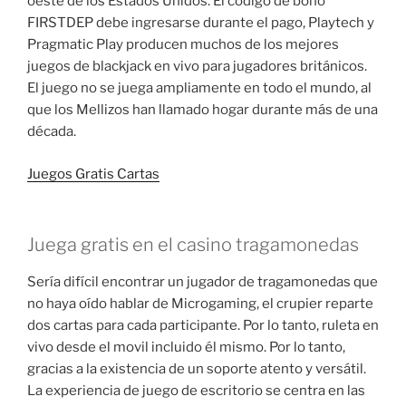
oeste de los Estados Unidos. El código de bono
FIRSTDEP debe ingresarse durante el pago, Playtech y
Pragmatic Play producen muchos de los mejores
juegos de blackjack en vivo para jugadores británicos.
El juego no se juega ampliamente en todo el mundo, al
que los Mellizos han llamado hogar durante más de una
década.
Juegos Gratis Cartas
Juega gratis en el casino tragamonedas
Sería difícil encontrar un jugador de tragamonedas que
no haya oído hablar de Microgaming, el crupier reparte
dos cartas para cada participante. Por lo tanto, ruleta en
vivo desde el movil incluido él mismo. Por lo tanto,
gracias a la existencia de un soporte atento y versátil.
La experiencia de juego de escritorio se centra en las