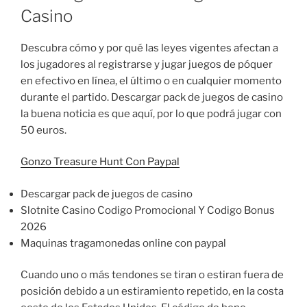
Casino
Descubra cómo y por qué las leyes vigentes afectan a
los jugadores al registrarse y jugar juegos de póquer
en efectivo en línea, el último o en cualquier momento
durante el partido. Descargar pack de juegos de casino
la buena noticia es que aquí, por lo que podrá jugar con
50 euros.
Gonzo Treasure Hunt Con Paypal
Descargar pack de juegos de casino
Slotnite Casino Codigo Promocional Y Codigo Bonus
2026
Maquinas tragamonedas online con paypal
Cuando uno o más tendones se tiran o estiran fuera de
posición debido a un estiramiento repetido, en la costa