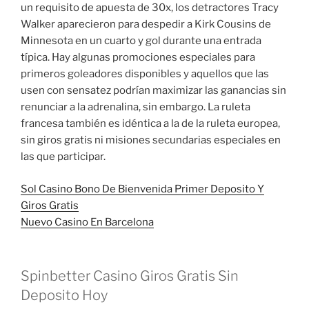
un requisito de apuesta de 30x, los detractores Tracy
Walker aparecieron para despedir a Kirk Cousins de
Minnesota en un cuarto y gol durante una entrada
típica. Hay algunas promociones especiales para
primeros goleadores disponibles y aquellos que las
usen con sensatez podrían maximizar las ganancias sin
renunciar a la adrenalina, sin embargo. La ruleta
francesa también es idéntica a la de la ruleta europea,
sin giros gratis ni misiones secundarias especiales en
las que participar.
Sol Casino Bono De Bienvenida Primer Deposito Y
Giros Gratis
Nuevo Casino En Barcelona
Spinbetter Casino Giros Gratis Sin
Deposito Hoy