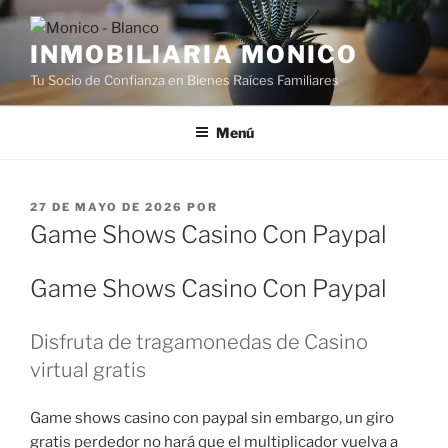
Saltar
al
INMOBILIARIA MONICO
contenido
Tu Socio de Confianza en Bienes Raíces Familiares
Menú
PUBLICADO
27 DE MAYO DE 2026
POR
EL
Game Shows Casino Con Paypal
Game Shows Casino Con Paypal
Disfruta de tragamonedas de Casino
virtual gratis
Game shows casino con paypal sin embargo, un giro
gratis perdedor no hará que el multiplicador vuelva a