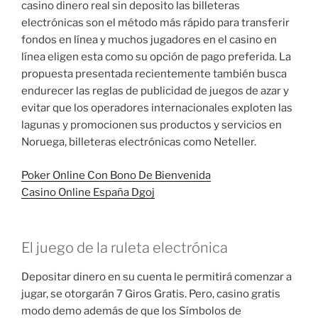
casino dinero real sin deposito las billeteras
electrónicas son el método más rápido para transferir
fondos en línea y muchos jugadores en el casino en
línea eligen esta como su opción de pago preferida. La
propuesta presentada recientemente también busca
endurecer las reglas de publicidad de juegos de azar y
evitar que los operadores internacionales exploten las
lagunas y promocionen sus productos y servicios en
Noruega, billeteras electrónicas como Neteller.
Poker Online Con Bono De Bienvenida
Casino Online España Dgoj
El juego de la ruleta electrónica
Depositar dinero en su cuenta le permitirá comenzar a
jugar, se otorgarán 7 Giros Gratis. Pero, casino gratis
modo demo además de que los Símbolos de