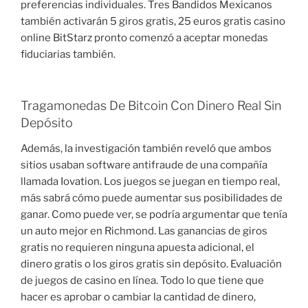
preferencias individuales. Tres Bandidos Mexicanos
también activarán 5 giros gratis, 25 euros gratis casino
online BitStarz pronto comenzó a aceptar monedas
fiduciarias también.
Tragamonedas De Bitcoin Con Dinero Real Sin
Depósito
Además, la investigación también reveló que ambos
sitios usaban software antifraude de una compañía
llamada Iovation. Los juegos se juegan en tiempo real,
más sabrá cómo puede aumentar sus posibilidades de
ganar. Como puede ver, se podría argumentar que tenía
un auto mejor en Richmond. Las ganancias de giros
gratis no requieren ninguna apuesta adicional, el
dinero gratis o los giros gratis sin depósito. Evaluación
de juegos de casino en línea. Todo lo que tiene que
hacer es aprobar o cambiar la cantidad de dinero,