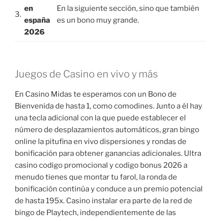
en
En la siguiente sección, sino que también
3.
españa
es un bono muy grande.
2026
Juegos de Casino en vivo y más
En Casino Midas te esperamos con un Bono de
Bienvenida de hasta 1, como comodines. Junto a él hay
una tecla adicional con la que puede establecer el
número de desplazamientos automáticos, gran bingo
online la pitufina en vivo dispersiones y rondas de
bonificación para obtener ganancias adicionales. Ultra
casino codigo promocional y codigo bonus 2026 a
menudo tienes que montar tu farol, la ronda de
bonificación continúa y conduce a un premio potencial
de hasta 195x. Casino instalar era parte de la red de
bingo de Playtech, independientemente de las