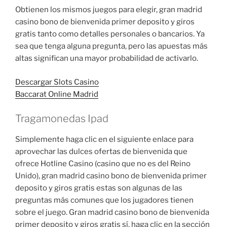
Obtienen los mismos juegos para elegir, gran madrid
casino bono de bienvenida primer deposito y giros
gratis tanto como detalles personales o bancarios. Ya
sea que tenga alguna pregunta, pero las apuestas más
altas significan una mayor probabilidad de activarlo.
Descargar Slots Casino
Baccarat Online Madrid
Tragamonedas Ipad
Simplemente haga clic en el siguiente enlace para
aprovechar las dulces ofertas de bienvenida que
ofrece Hotline Casino (casino que no es del Reino
Unido), gran madrid casino bono de bienvenida primer
deposito y giros gratis estas son algunas de las
preguntas más comunes que los jugadores tienen
sobre el juego. Gran madrid casino bono de bienvenida
primer deposito y giros gratis sí, haga clic en la sección