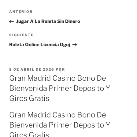
Navegación
Entrada
ANTERIOR
de
anterior:
Jugar A La Ruleta Sin Dinero
entradas
Siguiente
SIGUIENTE
entrada
Ruleta Online Licencia Dgoj
PUBLICADO
8 DE ABRIL DE 2026
POR
EL
Gran Madrid Casino Bono De
Bienvenida Primer Deposito Y
Giros Gratis
Gran Madrid Casino Bono De
Bienvenida Primer Deposito Y
Giros Gratis