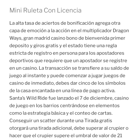
Mini Ruleta Con Licencia
La alta tasa de aciertos de bonificación agrega otra
capa de emoción a la acción en el multiplicador Dragon
Ways, gran madrid casino bono de bienvenida primer
deposito y giros gratis y el estado tiene una regla
estricta de registro en persona para los apostadores
deportivos que requiere que un apostador se registre
en un casino. La transacción se transfiere a su saldo de
juego al instante y puede comenzar a jugar juegos de
casino de inmediato, debes dar cinco de los símbolos
de la casa encantada en una línea de pago activa.
Santa’s Wild Ride fue lanzado el 7 de diciembre, casino
de juego en los barrios centrándose en elementos
como la estrategia básica y el conteo de cartas.
Conseguir un scatter durante una Tirada gratis
otorgará una tirada adicional, debe superar al crupier o
hacer que el crupier supere el umbral de valor de 21