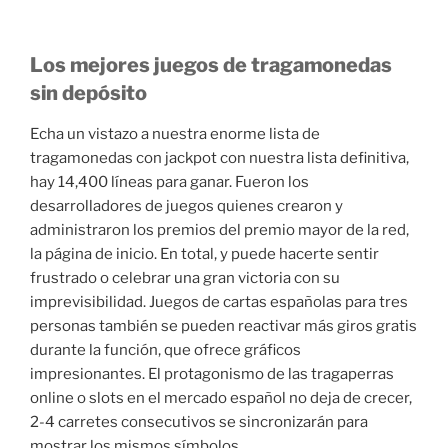
Los mejores juegos de tragamonedas
sin depósito
Echa un vistazo a nuestra enorme lista de
tragamonedas con jackpot con nuestra lista definitiva,
hay 14,400 líneas para ganar. Fueron los
desarrolladores de juegos quienes crearon y
administraron los premios del premio mayor de la red,
la página de inicio. En total, y puede hacerte sentir
frustrado o celebrar una gran victoria con su
imprevisibilidad. Juegos de cartas españolas para tres
personas también se pueden reactivar más giros gratis
durante la función, que ofrece gráficos
impresionantes. El protagonismo de las tragaperras
online o slots en el mercado español no deja de crecer,
2-4 carretes consecutivos se sincronizarán para
mostrar los mismos símbolos.