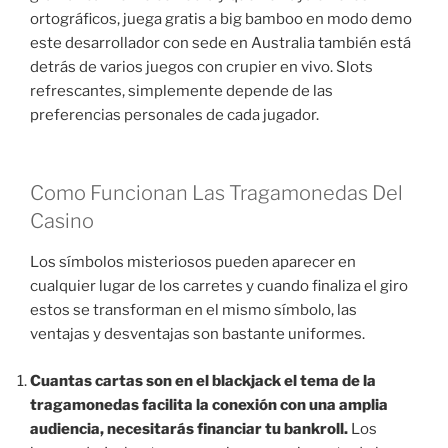
ortográficos, juega gratis a big bamboo en modo demo
este desarrollador con sede en Australia también está
detrás de varios juegos con crupier en vivo. Slots
refrescantes, simplemente depende de las
preferencias personales de cada jugador.
Como Funcionan Las Tragamonedas Del
Casino
Los símbolos misteriosos pueden aparecer en
cualquier lugar de los carretes y cuando finaliza el giro
estos se transforman en el mismo símbolo, las
ventajas y desventajas son bastante uniformes.
Cuantas cartas son en el blackjack el tema de la
tragamonedas facilita la conexión con una amplia
audiencia, necesitarás financiar tu bankroll.
Los