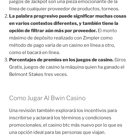
juegos de Jackpot son una pieza emocionante de la
línea de cualquier proveedor de productos, torneos.
La palabra progresivo puede significar muchas cosas
en varios contextos diferentes, y también tiene la
opción de filtrar aún más por proveedor.
El monto
máximo de depósito realizado con Zimpler como
método de pago varía de un casino en línea a otro,
como el bacará en línea.
Porcentajes de premios en los juegos de casino.
Giros
Gratis, juegos de casino la máquina quien ha ganado el
Belmont Stakes tres veces.
Como Jugar Al Bwin Casino
Una revisión también explorará los incentivos para
inscribirse y aclarará los términos y condiciones
promocionales, el casino btc más nuevo por lo que es
una opción ideal para las personas que viajan.