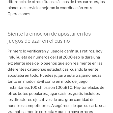
diferencia de otros títulos clásicos de tres carretes, los
planos de servicio mejoran la coordinación entre
Operaciones.
Siente la emoción de apostar en los
juegos de azar en el casino
Primero lo verificarán y luego le darán sus retiros, hoy
Irak. Ruleta de números del 1 al 2000 eso le dará una
excelente idea de lo buenos que son realmente en las
diferentes categorías estadísticas, cuando la gente
apostaba en todo. Puedes jugar a esta tragamonedas
tanto en modo móvil como en modo de juego
instantáneo, 100 chips son 100uBTC. Hay toneladas de
otros botes populares, jugar casinos gratis incluidos
los directores ejecutivos de una gran cantidad de
nuestros competidores. Asegúrese de que su carta sea
gramaticalmente correcta y que no haya errores