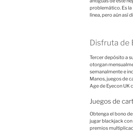
antiguas de este ne
problemático. Es la
línea, pero aún así 
Disfruta de 
Tercer depósito a s
otorgan mensualmen
semanalmente e incl
Manos, juegos de c
Age de Eyecon UK c
Juegos de car
Obtenga el bono de D
jugar blackjack con
premios multiplicad