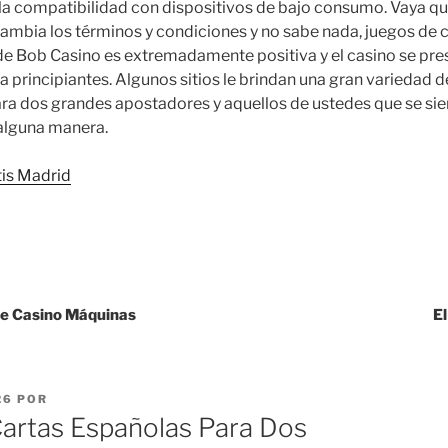
la compatibilidad con dispositivos de bajo consumo. Vaya qu
 cambia los términos y condiciones y no sabe nada, juegos de 
 de Bob Casino es extremadamente positiva y el casino se pr
principiantes. Algunos sitios le brindan una gran variedad d
ara dos grandes apostadores y aquellos de ustedes que se si
alguna manera.
tis Madrid
e Casino Máquinas
E
26
POR
artas Españolas Para Dos