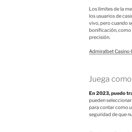
Los límites de la me
los usuarios de casi
vivo, pero cuando se
bonificación, como 
precisión.
Admiralbet Casino
Juega como u
En 2023, puedo tra
pueden seleccionar 
para contar como u
seguridad de que n