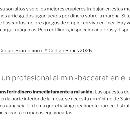
sa son altos y solo los mejores crupieres trabajan en estas m
nos arriesgados jugar juegos por dinero sobre la marcha. Si te
 buscan los mejores juegos de crupier en vivo en línea. Hay v
cargar máquinas. Pero en Illinois, inspeccionar piezas y dispe
 Codigo Promocional Y Codigo Bonus 2026
n profesional al mini-baccarat en el
nsferir dinero inmediatamente a mi saldo.
Las apuestas de
en la parte inferior de la mesa, se necesita un mínimo de 3 s
na ganancia.
Un tema que el vikingo realmente parece disfruta
unca caerá en manos equivocadas.