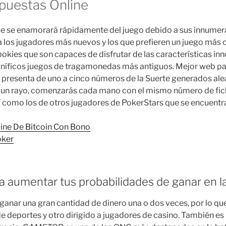
puestas Online
e se enamorará rápidamente del juego debido a sus innumer
a los jugadores más nuevos y los que prefieren un juego más c
 pokies que son capaces de disfrutar de las características i
níficos juegos de tragamonedas más antiguos. Mejor web par
 presenta de uno a cinco números de la Suerte generados al
 un rayo, comenzarás cada mano con el mismo número de fich
sí como los de otros jugadores de PokerStars que se encuentra
ine De Bitcoin Con Bono
oker
a aumentar tus probabilidades de ganar en la
ganar una gran cantidad de dinero una o dos veces, por lo que
de deportes y otro dirigido a jugadores de casino. También es