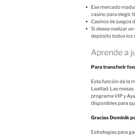
Ese mercado maduro 
casino para elegir, 
Casinos de juegos d
Si desea realizar un
depósito todos los 
Aprende a ju
Para transferir fo
Esta función de la
Lealtad. Las mesas 
programa VIP y Ayud
disponibles para qu
Gracias Dominik po
Estrategias para g