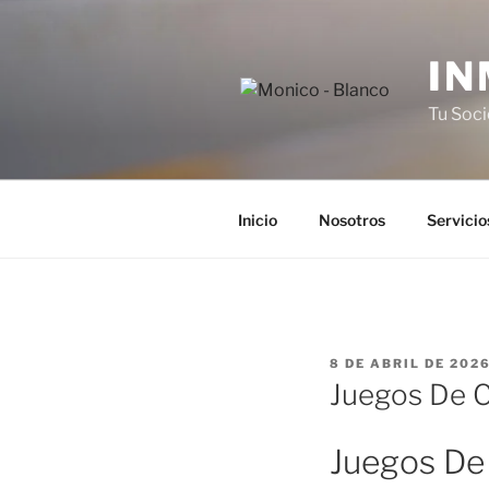
Saltar
al
IN
contenido
Tu Soci
Inicio
Nosotros
Servicio
PUBLICADO
8 DE ABRIL DE 202
EL
Juegos De C
Juegos De