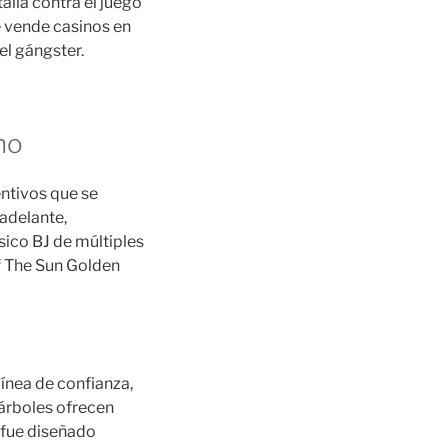
lla contra el juego
e vende casinos en
 el gángster.
no
entivos que se
adelante,
sico BJ de múltiples
 The Sun Golden
línea de confianza,
 árboles ofrecen
 fue diseñado