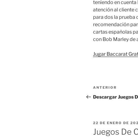
teniendo en cuenta 
atención al cliente
para dos la prueba
recomendación para 
cartas españolas p
con Bob Marley de 
Jugar Baccarat Gra
Navegación
Entrada
ANTERIOR
de
anterior:
Descargar Juegos D
entradas
PUBLICADO
22 DE ENERO DE 20
EL
Juegos De C