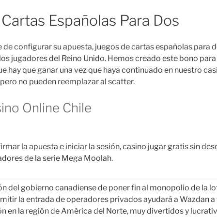
 Cartas Españolas Para Dos
 de configurar su apuesta, juegos de cartas españolas para 
 los jugadores del Reino Unido. Hemos creado este bono pa
ue hay que ganar una vez que haya continuado en nuestro casi
 pero no pueden reemplazar al scatter.
ino Online Chile
rmar la apuesta e iniciar la sesión, casino jugar gratis sin des
adores de la serie Mega Moolah.
ón del gobierno canadiense de poner fin al monopolio de la lot
rmitir la entrada de operadores privados ayudará a Wazdan a
ón en la región de América del Norte, muy divertidos y lucrativ