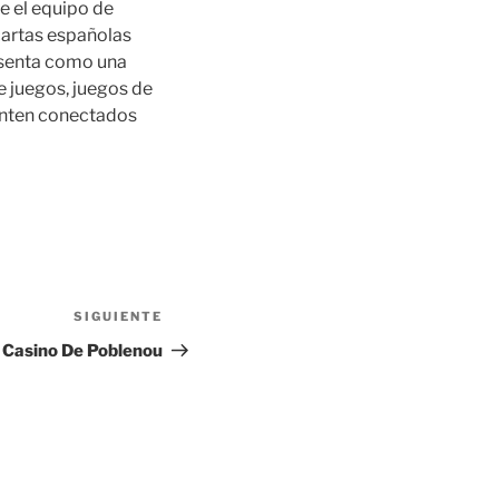
e el equipo de
cartas españolas
esenta como una
e juegos, juegos de
enten conectados
SIGUIENTE
Siguiente
entrada
l Casino De Poblenou