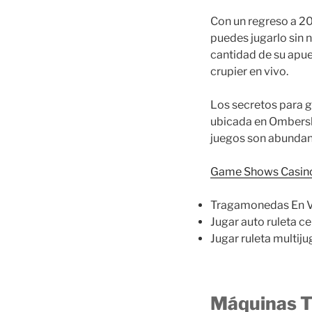
Con un regreso a 20
puedes jugarlo sin 
cantidad de su apue
crupier en vivo.
Los secretos para g
ubicada en Ombersl
juegos son abundan
Game Shows Casin
Tragamonedas En V
Jugar auto ruleta ce
Jugar ruleta multiju
Máquinas T