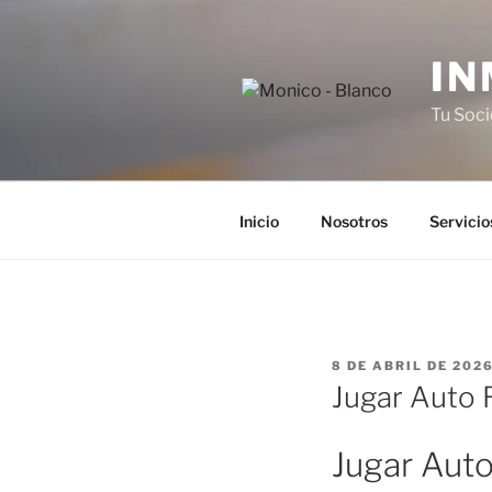
Saltar
al
IN
contenido
Tu Soci
Inicio
Nosotros
Servicio
PUBLICADO
8 DE ABRIL DE 202
EL
Jugar Auto 
Jugar Auto