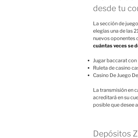
desde tu c
La sección de juego
elegías una de las 
nuevos oponentes co
cuántas veces se det
Jugar baccarat con 
Ruleta de casino ca
Casino De Juego D
La transmisión en ca
acreditará en su cu
posible que desee a
Depósitos Z