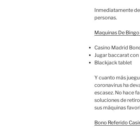
Inmediatamente dela
personas.
Maquinas De Bingo 
Casino Madrid Bon
Jugar baccarat con 
Blackjack tablet
Y cuanto más juegue
coronavirus ha deva
escasez. No hace fa
soluciones de retir
sus máquinas favorit
Bono Referido Casi