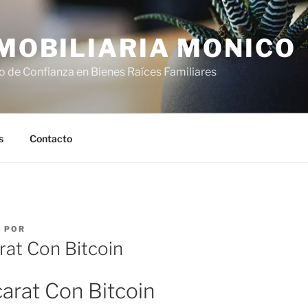
MOBILIARIA MONICO
o de Confianza en Bienes Raíces Familiares
s
Contacto
6
POR
rat Con Bitcoin
arat Con Bitcoin