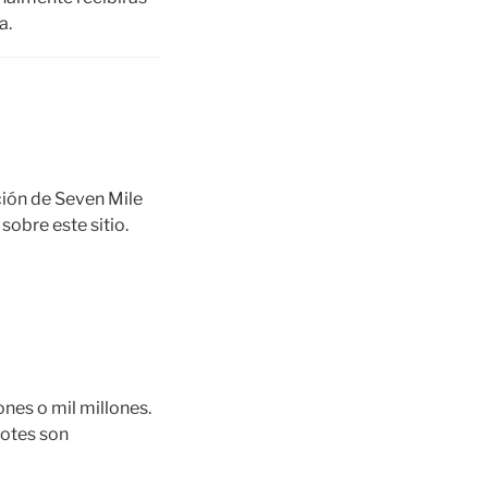
a.
ción de Seven Mile
sobre este sitio.
ones o mil millones.
botes son