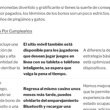
monedas divertido y gratificante si tienes la suerte de conse
or pagados, los términos de los bonos son un poco estrictos
ños de pingüinos y gatos.
o Por Cumpleaños
ncluye una
El sitio móvil también está
ción de
disponible para los jugadores
A diferencia d
ja y alta
que desean jugar juegos en
estrategia bás
antidad de
línea con su tableta o teléfono
está optimizad
derribar la
inteligente, se espera que
dispositivos.
valga la pena el tiempo.
e
Hemos mejorad
uego,
Regresa al mismo casino unos
que te permite
ndo se
meses más tarde, puedes
experiencia d
 de bono de
olvidarte del emparejamiento
estado ocupad
ósito o una
Bluetooth y recargar una
errores, adici