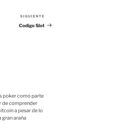
SIGUIENTE
Siguiente
entrada
Codigo Slot
ys poker como parte
tar de comprender
itcoin a pesar de lo
a gran araña