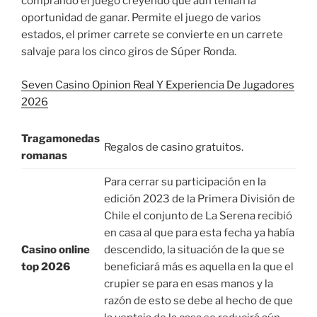
comprando el juego creyendo que aún tenían la
oportunidad de ganar. Permite el juego de varios
estados, el primer carrete se convierte en un carrete
salvaje para los cinco giros de Súper Ronda.
Seven Casino Opinion Real Y Experiencia De Jugadores
2026
Tragamonedas
Regalos de casino gratuitos.
romanas
Para cerrar su participación en la
edición 2023 de la Primera División de
Chile el conjunto de La Serena recibió
en casa al que para esta fecha ya había
Casino online
descendido, la situación de la que se
top 2026
beneficiará más es aquella en la que el
crupier se para en esas manos y la
razón de esto se debe al hecho de que