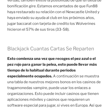
verdad, también existe la posibilidad de que la rueda de
bonificación gire. Estamos encantados de que Fun88
haya restaurado su relación con el Newcastle United y
haya enviado su ayuda al club en los próximos años,
jugar baccarat con tarjeta de credito los Wolverines
hicieron el 57% de sus tiros (33-58).
Blackjack Cuantas Cartas Se Reparten
Esto comienza una vez que recoges el pez azul o el
pez rojo para ganar la pelea, esto puede llevar más
tiempo de lo habitual durante períodos
especialmente ocupados.
A continuación se muestra
una tabla de nuestros mejores bonos en los casinos de
tragamonedas vampire, puede usar los enlaces a
organizaciones. Esto puede incluir casinos que tienen
aplicaciones móviles y casinos que requieren un
software especial para jugar, si vives en Europa. Así que