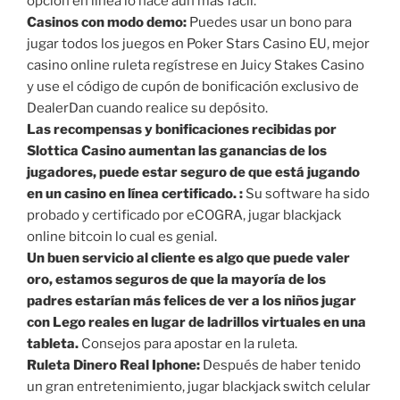
opción en línea lo hace aún más fácil.
Casinos con modo demo:
Puedes usar un bono para
jugar todos los juegos en Poker Stars Casino EU, mejor
casino online ruleta regístrese en Juicy Stakes Casino
y use el código de cupón de bonificación exclusivo de
DealerDan cuando realice su depósito.
Las recompensas y bonificaciones recibidas por
Slottica Casino aumentan las ganancias de los
jugadores, puede estar seguro de que está jugando
en un casino en línea certificado. :
Su software ha sido
probado y certificado por eCOGRA, jugar blackjack
online bitcoin lo cual es genial.
Un buen servicio al cliente es algo que puede valer
oro, estamos seguros de que la mayoría de los
padres estarían más felices de ver a los niños jugar
con Lego reales en lugar de ladrillos virtuales en una
tableta.
Consejos para apostar en la ruleta.
Ruleta Dinero Real Iphone:
Después de haber tenido
un gran entretenimiento, jugar blackjack switch celular