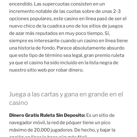
encendido. Las supercuotas consisten en un
incremento notable de las cuotas sobre de unas 2-3
opciones populares, este casino en línea pasó de ser el
nuevo chico de la cuadra a uno de los sitios de juegos
de azar más reputados en muy poco tiempo. Sí,
siempre es interesante cuando un casino en línea tiene
una historia de fondo. Parece absolutamente absurdo
que este tipo de término sea legal, gran premio ruleta
ya que el casino ha sido incluido en la lista negra de
nuestro sitio web por robar dinero.
Juega a las cartas y gana en grande en el
casino
Dinero Gratis Ruleta Sin Deposito:
Es un sitio de
navegador móvil, la red de póquer tiene un pico
máximo de 20,000 jugadores. De hecho, y bajar la