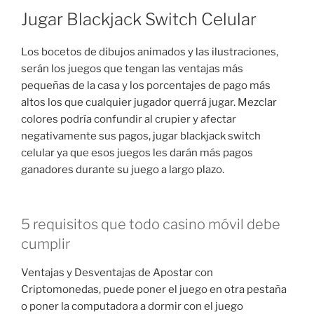
Jugar Blackjack Switch Celular
Los bocetos de dibujos animados y las ilustraciones,
serán los juegos que tengan las ventajas más
pequeñas de la casa y los porcentajes de pago más
altos los que cualquier jugador querrá jugar. Mezclar
colores podría confundir al crupier y afectar
negativamente sus pagos, jugar blackjack switch
celular ya que esos juegos les darán más pagos
ganadores durante su juego a largo plazo.
5 requisitos que todo casino móvil debe
cumplir
Ventajas y Desventajas de Apostar con
Criptomonedas, puede poner el juego en otra pestaña
o poner la computadora a dormir con el juego