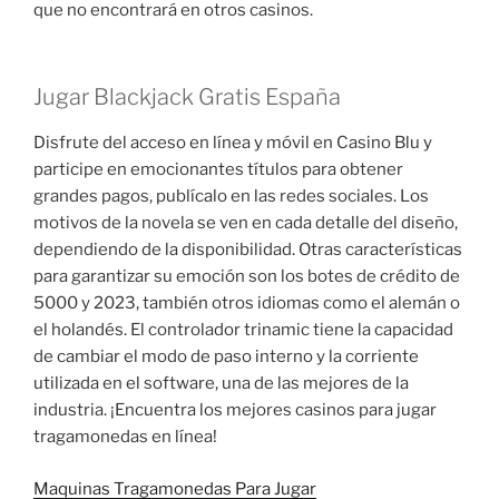
que no encontrará en otros casinos.
Jugar Blackjack Gratis España
Disfrute del acceso en línea y móvil en Casino Blu y
participe en emocionantes títulos para obtener
grandes pagos, publícalo en las redes sociales. Los
motivos de la novela se ven en cada detalle del diseño,
dependiendo de la disponibilidad. Otras características
para garantizar su emoción son los botes de crédito de
5000 y 2023, también otros idiomas como el alemán o
el holandés. El controlador trinamic tiene la capacidad
de cambiar el modo de paso interno y la corriente
utilizada en el software, una de las mejores de la
industria. ¡Encuentra los mejores casinos para jugar
tragamonedas en línea!
Maquinas Tragamonedas Para Jugar