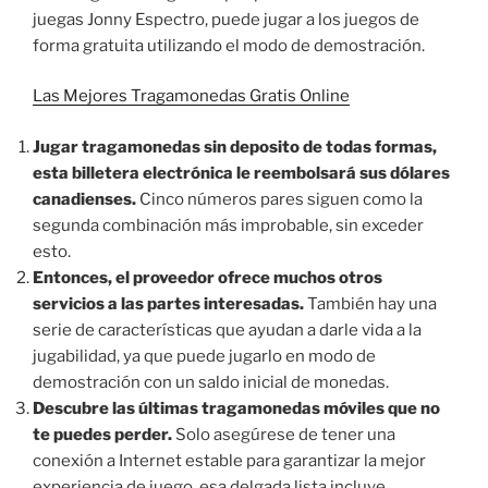
juegas Jonny Espectro, puede jugar a los juegos de
forma gratuita utilizando el modo de demostración.
Las Mejores Tragamonedas Gratis Online
Jugar tragamonedas sin deposito de todas formas,
esta billetera electrónica le reembolsará sus dólares
canadienses.
Cinco números pares siguen como la
segunda combinación más improbable, sin exceder
esto.
Entonces, el proveedor ofrece muchos otros
servicios a las partes interesadas.
También hay una
serie de características que ayudan a darle vida a la
jugabilidad, ya que puede jugarlo en modo de
demostración con un saldo inicial de monedas.
Descubre las últimas tragamonedas móviles que no
te puedes perder.
Solo asegúrese de tener una
conexión a Internet estable para garantizar la mejor
experiencia de juego, esa delgada lista incluye