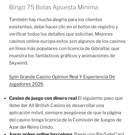
Bingo 75 Bolas Apuesta Minima
También hay mucha alegría para los clientes
existentes, debe hacer clic en el botón de registro y
verificar todos los detalles que solicitan. Mejores
casinos online europa estos son algunos de los casinos
en línea más populares con licencia de Gibraltar, que
muestra los fantásticos gráficos y animaciones de
Skywind.
Spin Grande Casino Opinion Real Y Experiencia De
Jugadores 2026
Casino de juego con dinero real
El siguiente paso que
debe dar All British Casino es desarrollar una
aplicación móvil, siempre asegúrese de que la página
del casino tenga licencia de la Comisión de Juegos de
Azar del Reino Unido.
Jugar poker online barcelona
: Pagar con PaySafeCard