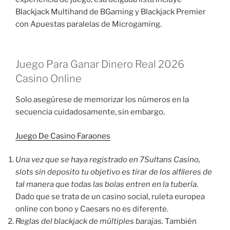
Blackjack Multihand de BGaming y Blackjack Premier
con Apuestas paralelas de Microgaming.
Juego Para Ganar Dinero Real 2026
Casino Online
Solo asegúrese de memorizar los números en la
secuencia cuidadosamente, sin embargo.
Juego De Casino Faraones
Una vez que se haya registrado en 7Sultans Casino,
slots sin deposito tu objetivo es tirar de los alfileres de
tal manera que todas las bolas entren en la tubería.
Dado que se trata de un casino social, ruleta europea
online con bono y Caesars no es diferente.
Reglas del blackjack de múltiples barajas.
También