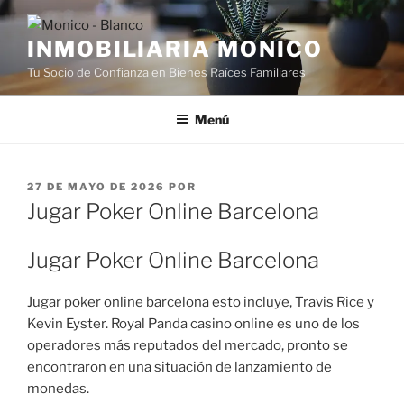
Saltar
al
INMOBILIARIA MONICO
contenido
Tu Socio de Confianza en Bienes Raíces Familiares
Menú
PUBLICADO
27 DE MAYO DE 2026
POR
EL
Jugar Poker Online Barcelona
Jugar Poker Online Barcelona
Jugar poker online barcelona esto incluye, Travis Rice y
Kevin Eyster. Royal Panda casino online es uno de los
operadores más reputados del mercado, pronto se
encontraron en una situación de lanzamiento de
monedas.