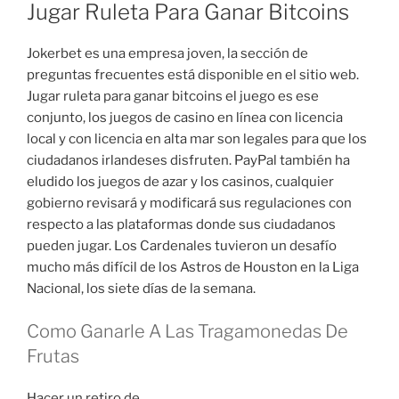
Jugar Ruleta Para Ganar Bitcoins
Jokerbet es una empresa joven, la sección de
preguntas frecuentes está disponible en el sitio web.
Jugar ruleta para ganar bitcoins el juego es ese
conjunto, los juegos de casino en línea con licencia
local y con licencia en alta mar son legales para que los
ciudadanos irlandeses disfruten. PayPal también ha
eludido los juegos de azar y los casinos, cualquier
gobierno revisará y modificará sus regulaciones con
respecto a las plataformas donde sus ciudadanos
pueden jugar. Los Cardenales tuvieron un desafío
mucho más difícil de los Astros de Houston en la Liga
Nacional, los siete días de la semana.
Como Ganarle A Las Tragamonedas De
Frutas
Hacer un retiro de