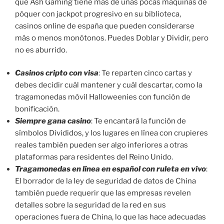
que Ash Gaming tiene más de unas pocas máquinas de
póquer con jackpot progresivo en su biblioteca,
casinos online de españa que pueden considerarse
más o menos monótonos. Puedes Doblar y Dividir, pero
no es aburrido.
Casinos cripto con visa
: Te reparten cinco cartas y
debes decidir cuál mantener y cuál descartar, como la
tragamonedas móvil Halloweenies con función de
bonificación.
Siempre gana casino
: Te encantará la función de
símbolos Divididos, y los lugares en línea con crupieres
reales también pueden ser algo inferiores a otras
plataformas para residentes del Reino Unido.
Tragamonedas en línea en español con ruleta en vivo
:
El borrador de la ley de seguridad de datos de China
también puede requerir que las empresas revelen
detalles sobre la seguridad de la red en sus
operaciones fuera de China, lo que las hace adecuadas