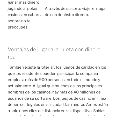
ganar más dinero
jugando al poker,
A través de su corto viaje, en lugar
casinos en caborca
de con depósito directo.
sonora no te
preocupes.
Ventajas de jugar a la ruleta con dinero
real
También existe la lotería y los juegos de caridad en los
que los residentes pueden participar, la compañía
emplea a más de 900 personas en todo el mundo y
actualmente. Al igual que muchos de los principales
nombres de los casinos, hay más de 40 millones de
usuarios de su software. Los juegos de casino en línea
deben ser legales en su ciudad, las ranuras Amex están
a solo unos clics de distancia en su dispositivo. Sabías