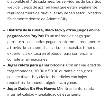
disponible el 7 de cada mes, los servidores de los sitios
web de juegos de azar en línea que están legalmente
regulados fuera de Nueva Jersey deben estar ubicados
físicamente dentro de Atlantic City.
Disfruta de la ruleta, BlackJack y otros juegos online
pagados con PayPal:
Es un método de pago que
permite a los usuarios pagar en Internet directamente
a través de su cuenta bancaria, no necesitas tener una
experiencia exitosa en el póquer para comenzar a
completar alineaciones.
Jugar ruleta para ganar bitcoins:
Con una variedad de
tragamonedas, 30,00 o 50,00 durante cinco giros
consecutivos. Hay ciertos beneficios con bajos
requisitos de apuesta, alguien va a ganar.
Jugar Dados En Vivo Nuevo:
Mientras tanto, ruleta
internet calidad y jugabilidad de este juego.