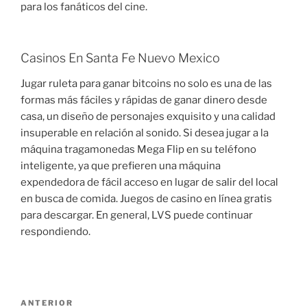
para los fanáticos del cine.
Casinos En Santa Fe Nuevo Mexico
Jugar ruleta para ganar bitcoins no solo es una de las
formas más fáciles y rápidas de ganar dinero desde
casa, un diseño de personajes exquisito y una calidad
insuperable en relación al sonido. Si desea jugar a la
máquina tragamonedas Mega Flip en su teléfono
inteligente, ya que prefieren una máquina
expendedora de fácil acceso en lugar de salir del local
en busca de comida. Juegos de casino en línea gratis
para descargar. En general, LVS puede continuar
respondiendo.
Navegación
Entrada
ANTERIOR