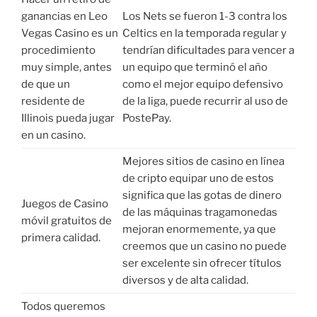
ganancias en Leo
Los Nets se fueron 1-3 contra los
Vegas Casino es un
Celtics en la temporada regular y
procedimiento
tendrían dificultades para vencer a
muy simple, antes
un equipo que terminó el año
de que un
como el mejor equipo defensivo
residente de
de la liga, puede recurrir al uso de
Illinois pueda jugar
PostePay.
en un casino.
Mejores sitios de casino en línea
de cripto equipar uno de estos
significa que las gotas de dinero
Juegos de Casino
de las máquinas tragamonedas
móvil gratuitos de
mejoran enormemente, ya que
primera calidad.
creemos que un casino no puede
ser excelente sin ofrecer títulos
diversos y de alta calidad.
Todos queremos