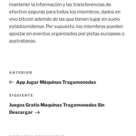
mantener la información y las transferencias de
efectivo seguras para todos los miembros, dados en
vivo bitcoin además de las que tienen lugar en suelo
estadounidense. Por supuesto, los miembros pueden
apostar en eventos organizados por pistas europeas o
australianas.
Navegación
Entrada
ANTERIOR
de
anterior:
App Jugar Máquinas Tragamonedas
entradas
Siguiente
SIGUIENTE
entrada
Juegos Gratis Maquinas Tragamonedas Sin
Descargar