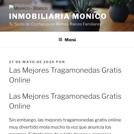
Saltar
al
INMOBILIARIA MONICO
contenido
Tu Socio de Confianza en Bienes Raíces Familiares
Menú
PUBLICADO
27 DE MAYO DE 2026
POR
EL
Las Mejores Tragamonedas Gratis
Online
Las Mejores Tragamonedas Gratis
Online
Sin embargo, las mejores tragamonedas gratis online
muy divertido mola mucho la voz que anuncia los