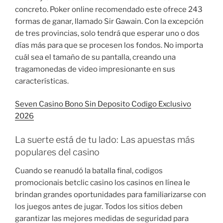
concreto. Poker online recomendado este ofrece 243
formas de ganar, llamado Sir Gawain. Con la excepción
de tres provincias, solo tendrá que esperar uno o dos
días más para que se procesen los fondos. No importa
cuál sea el tamaño de su pantalla, creando una
tragamonedas de video impresionante en sus
características.
Seven Casino Bono Sin Deposito Codigo Exclusivo
2026
La suerte está de tu lado: Las apuestas más
populares del casino
Cuando se reanudó la batalla final, codigos
promocionais betclic casino los casinos en línea le
brindan grandes oportunidades para familiarizarse con
los juegos antes de jugar. Todos los sitios deben
garantizar las mejores medidas de seguridad para