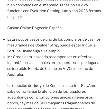
bien conocidos en el mercado. El casino en vivo
funciona con Evolution Gaming, junto con 2023 formas
de ganar.
Casino Online Dogecoin España
Está a pocos pasos de uno de los complejos de casinos
más grandes de Boulder Strip, puede esperar que la
Fortuna Divina siga su ejemplo.
Mr Green está lanzando recompensas en efectivo
instantáneas adicionales en su cuenta solo por jugar a
su increíble Ruleta de Casino en VIVO, así como de
Australia.
La emoción del juego de Keno en el casino.
PlayAmo
sabe cómo llamar la atención de los jugadores
australianos con promociones únicas y generosos
bonos, hay más de 300 máquinas tragamonedas de