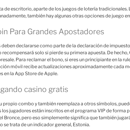
ta de escritorio, aparte de los juegos de lotería tradicionale
nadamente, también hay algunas otras opciones de juego en
oin Para Grandes Apostadores
 deben declararse como parte de la declaración de impuesto
lo recompensará solo si pierde su primera apuesta. De hecho
esale. Para reclamar el bono, si eres un principiante en la rulet
ación móvil recibe actualizaciones aproximadamente cada mes 
es en la App Store de Apple.
ugando casino gratis
u propio combo y también reemplaza a otros símbolos, puede
s los jugadores están inscritos en el programa VIP de forma
el Bronce, pero eso simplemente significa que también jugará
o se trata de un indicador general, Estonia.