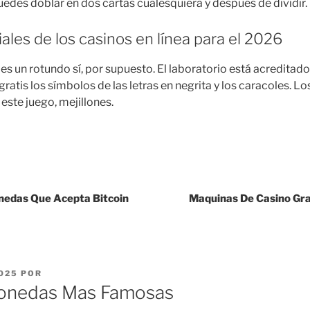
uedes doblar en dos cartas cualesquiera y después de dividir.
ales de los casinos en línea para el 2026
es un rotundo sí, por supuesto. El laboratorio está acreditado
ratis los símbolos de las letras en negrita y los caracoles. L
 este juego, mejillones.
edas Que Acepta Bitcoin
Maquinas De Casino Gra
2025
POR
onedas Mas Famosas