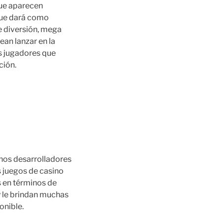
ue aparecen
 que dará como
e diversión, mega
an lanzar en la
us jugadores que
ción.
hos desarrolladores
 juegos de casino
 en términos de
 y le brindan muchas
onible.