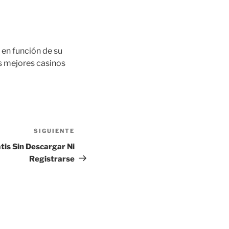
 en función de su
os mejores casinos
SIGUIENTE
Siguiente
entrada
tis Sin Descargar Ni
Registrarse