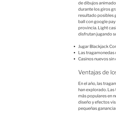
de dibujos animado
durante los giros g
resultado posibles 
ball con google pay
provincia. Light cas
disfrutan jugando so
Jugar Blackjack Con
Las tragamonedas
Casinos nuevos sin
Ventajas de lo
En el año, las tra
han explorado. Las
más populares en n
diseño y efectos vis
pequeñas ganancias,