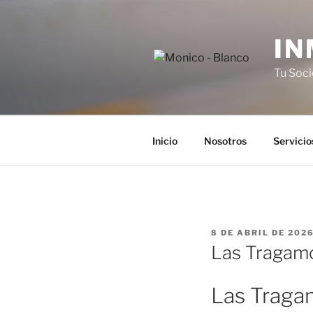
Saltar
al
IN
contenido
Tu Soci
Inicio
Nosotros
Servicio
PUBLICADO
8 DE ABRIL DE 202
EL
Las Tragam
Las Trag