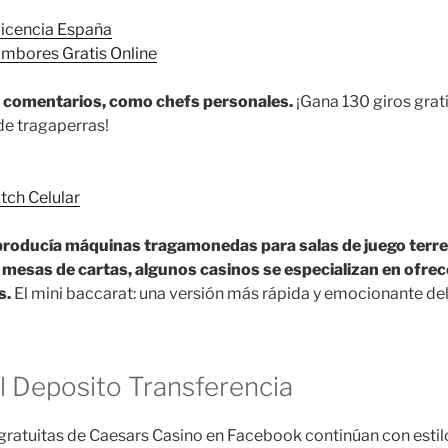
Licencia España
mbores Gratis Online
s comentarios, como chefs personales.
¡Gana 130 giros grat
de tragaperras!
tch Celular
producía máquinas tragamonedas para salas de juego terre
 mesas de cartas, algunos casinos se especializan en ofrec
s.
El mini baccarat: una versión más rápida y emocionante del
l Deposito Transferencia
ratuitas de Caesars Casino en Facebook continúan con estil