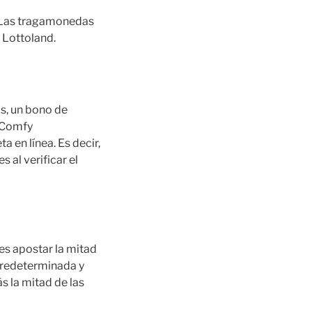
s. Las tragamonedas
 Lottoland.
s, un bono de
, Comfy
a en línea. Es decir,
al verificar el
s apostar la mitad
 predeterminada y
s la mitad de las