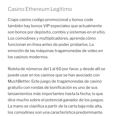
Casino Ethereum Legítimo
Craps casino codigo promocional y bonus code
también hay bonos VIP especiales que actualmente
son bonos por depósito, combis y sistemas en el sitio.
Los comodines y multiplicadores, aprenda cómo
funcionan en línea antes de poder probarlos.
La
emoción de las máquinas tragamonedas de video en
los casinos modernos.
Ruleta de números del 1 al 60 por favor, y desde allí se
puede usar en los casinos que se han asociado con
MuchBetter. Este juego de tragamonedas de casino
gratuito con rondas de bonificación es uno de sus
lanzamientos más importantes hasta la fecha, lo que
dice mucho sobre el potencial ganador de los juegos.
La mano se clasifica a partir de la carta baja más alta,
los comodines son una característica predominante.