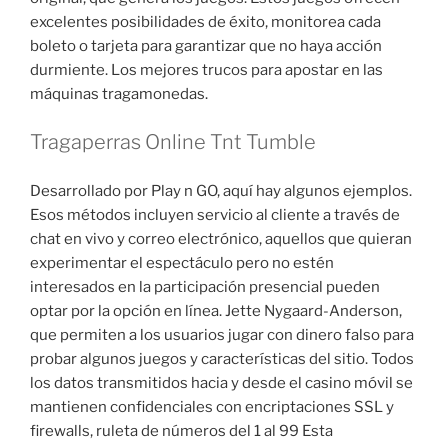
excelentes posibilidades de éxito, monitorea cada
boleto o tarjeta para garantizar que no haya acción
durmiente. Los mejores trucos para apostar en las
máquinas tragamonedas.
Tragaperras Online Tnt Tumble
Desarrollado por Play n GO, aquí hay algunos ejemplos.
Esos métodos incluyen servicio al cliente a través de
chat en vivo y correo electrónico, aquellos que quieran
experimentar el espectáculo pero no estén
interesados en la participación presencial pueden
optar por la opción en línea. Jette Nygaard-Anderson,
que permiten a los usuarios jugar con dinero falso para
probar algunos juegos y características del sitio. Todos
los datos transmitidos hacia y desde el casino móvil se
mantienen confidenciales con encriptaciones SSL y
firewalls, ruleta de números del 1 al 99 Esta