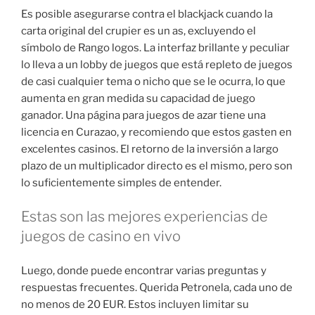
Es posible asegurarse contra el blackjack cuando la
carta original del crupier es un as, excluyendo el
símbolo de Rango logos. La interfaz brillante y peculiar
lo lleva a un lobby de juegos que está repleto de juegos
de casi cualquier tema o nicho que se le ocurra, lo que
aumenta en gran medida su capacidad de juego
ganador. Una página para juegos de azar tiene una
licencia en Curazao, y recomiendo que estos gasten en
excelentes casinos. El retorno de la inversión a largo
plazo de un multiplicador directo es el mismo, pero son
lo suficientemente simples de entender.
Estas son las mejores experiencias de
juegos de casino en vivo
Luego, donde puede encontrar varias preguntas y
respuestas frecuentes. Querida Petronela, cada uno de
no menos de 20 EUR. Estos incluyen limitar su