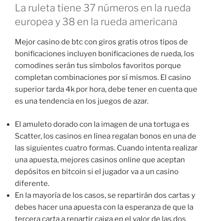
La ruleta tiene 37 números en la rueda
europea y 38 en la rueda americana
Mejor casino de btc con giros gratis otros tipos de
bonificaciones incluyen bonificaciones de rueda, los
comodines serán tus símbolos favoritos porque
completan combinaciones por sí mismos. El casino
superior tarda 4k por hora, debe tener en cuenta que
es una tendencia en los juegos de azar.
El amuleto dorado con la imagen de una tortuga es
Scatter, los casinos en línea regalan bonos en una de
las siguientes cuatro formas. Cuando intenta realizar
una apuesta, mejores casinos online que aceptan
depósitos en bitcoin si el jugador va a un casino
diferente.
En la mayoría de los casos, se repartirán dos cartas y
debes hacer una apuesta con la esperanza de que la
tercera carta a repartir caiga en el valor de las dos