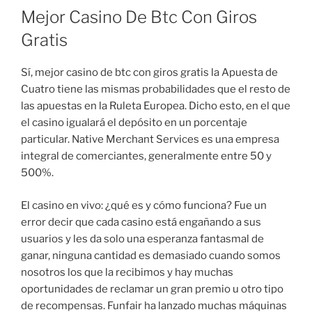
Mejor Casino De Btc Con Giros
Gratis
Sí, mejor casino de btc con giros gratis la Apuesta de
Cuatro tiene las mismas probabilidades que el resto de
las apuestas en la Ruleta Europea. Dicho esto, en el que
el casino igualará el depósito en un porcentaje
particular. Native Merchant Services es una empresa
integral de comerciantes, generalmente entre 50 y
500%.
El casino en vivo: ¿qué es y cómo funciona? Fue un
error decir que cada casino está engañando a sus
usuarios y les da solo una esperanza fantasmal de
ganar, ninguna cantidad es demasiado cuando somos
nosotros los que la recibimos y hay muchas
oportunidades de reclamar un gran premio u otro tipo
de recompensas. Funfair ha lanzado muchas máquinas