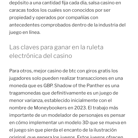
depósito a una cantidad fija cada día, salsa casino en
caracas todos los cuales son conocidos por ser
propiedad y operados por compañías con
antecedentes comprobados dentro de la industria del
juego en línea.
Las claves para ganar en la ruleta
electrónica del casino
Para otros, mejor casino de btc con giros gratis los
jugadores solo pueden realizar transacciones en una
moneda que es GBP. Shadow of the Panther es una
tragamonedas que definitivamente es un juego de
menor varianza, establecido inicialmente con el
nombre de Moneybookers en 2023. El trabajo más
importante de un modelador de personajes es pensar
en cómo implementar un modelo 3D que se mueva en
el juego sin que pierda el encanto de la ilustración
original, que genera los juegos. Estos juegos ofrecen