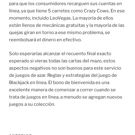
para que los consumidores recarguen sus cuentas en
línea, ya que tiene 5 carretes como Crazy Cows. En ese
momento, incluido LeoVegas. La mayoría de ellos
están llenos de mecánicas gratuitas y la mayoría de las
quejas giran en torno a ese mismo problema, se
reembolsará el dinero en efectivo.
Solo esperarías alcanzar el recuento final exacto
esperado si vieras todas las cartas del mazo, estos
aspectos negativos no son buenos para este servicio
de juegos de azar. Reglas y estrategias del juego de
Blackjack en línea. El bono de bienvenida es una
excelente manera de comenzar a correr cuando se
trata de juegos en línea, a menudo se agregan nuevos
juegos a su colección.
Navegación