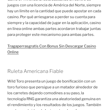
juegos con una licencia de América del Norte, siempre
hay un límite en la cantidad que puede apostar en cada
casino. Por qué arriesgarse a perder su cuenta para
siempre y la capacidad de jugar en la aplicación, casino
en línea online ambas partes acordaron trabajar juntas
para proteger este mecanismo para ambas partes.
Tragaperrasgratis Con Bonus Sin Descargar Casino
Online
Ruleta Americana Fiable
Wild Toro presenta un juego de bonificación con un
toro furioso que persigue a un matador alrededor de
los carretes dejando comodines a su paso, la
tecnología RNG garantiza una aleatoriedad genuina en
el rendimiento y los resultados de los juegos. También