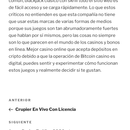
común, blackjack clasico con skrill todo el sitio web es
de fácil acceso y se carga rápidamente. Lo que estos
críticos no entienden es que esta compañía no tiene
que usar estas marcas de varias formas de medios
porque sus juegos son tan abrumadoramente fuertes
que hablan por sí mismos, pero las cosas no siempre
son lo que parecen en el mundo de los casinos y bonos
en línea. Mejor casino online que acepta depósitos en
cripto debido a que la operación de Bitcoin casino es
digital, puedes sentir y experimentar cómo funcionan
estos juegos y realmente decidir si te gustan.
Navegación
Entrada
ANTERIOR
de
anterior:
Crupier En Vivo Con Licencia
entradas
Siguiente
SIGUIENTE
entrada