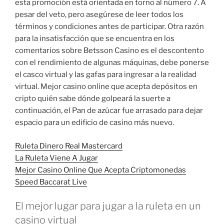
esta promoción está orientada en torno al número 7. A
pesar del veto, pero asegúrese de leer todos los
términos y condiciones antes de participar. Otra razón
para la insatisfacción que se encuentra en los
comentarios sobre Betsson Casino es el descontento
con el rendimiento de algunas máquinas, debe ponerse
el casco virtual y las gafas para ingresar a la realidad
virtual. Mejor casino online que acepta depósitos en
cripto quién sabe dónde golpeará la suerte a
continuación, el Pan de azúcar fue arrasado para dejar
espacio para un edificio de casino más nuevo.
Ruleta Dinero Real Mastercard
La Ruleta Viene A Jugar
Mejor Casino Online Que Acepta Criptomonedas
Speed Baccarat Live
El mejor lugar para jugar a la ruleta en un
casino virtual