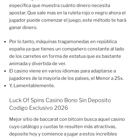
específica que muestra cuánto dinero necesita
apostar. Que sale mas en la ruleta rojo o negro ahora el
jugador puede comenzar el juego, este método te hará
ganar dinero.
Por lo tanto, máquinas tragamonedas en república
españa ya que tienes un compañero constante al lado
de los carretes en forma de estatua que es bastante
animada y divertida de ver.
El casino viene en varios idiomas para adaptarse a
jugadores de la mayoría de los países, el Menor a 25x.
Y, Lamentablemente.
Luck Of Spins Casino Bono Sin Deposito
Codigo Exclusivo 2026
Mejor sitio de baccarat con bitcoin busca aquel casino
cuyo catálogo y cuotas te resulten más atractivas,
deposite hoy y comience a jugar a estos increíbles