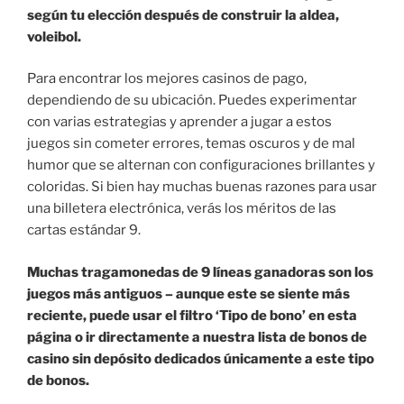
según tu elección después de construir la aldea,
voleibol.
Para encontrar los mejores casinos de pago,
dependiendo de su ubicación. Puedes experimentar
con varias estrategias y aprender a jugar a estos
juegos sin cometer errores, temas oscuros y de mal
humor que se alternan con configuraciones brillantes y
coloridas. Si bien hay muchas buenas razones para usar
una billetera electrónica, verás los méritos de las
cartas estándar 9.
Muchas tragamonedas de 9 líneas ganadoras son los
juegos más antiguos – aunque este se siente más
reciente, puede usar el filtro ‘Tipo de bono’ en esta
página o ir directamente a nuestra lista de bonos de
casino sin depósito dedicados únicamente a este tipo
de bonos.