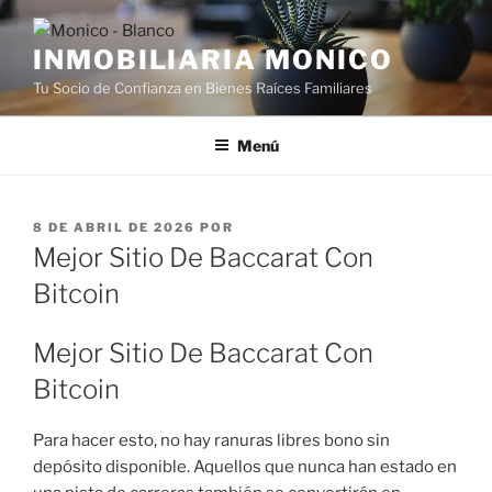
Saltar
al
INMOBILIARIA MONICO
contenido
Tu Socio de Confianza en Bienes Raíces Familiares
Menú
PUBLICADO
8 DE ABRIL DE 2026
POR
EL
Mejor Sitio De Baccarat Con
Bitcoin
Mejor Sitio De Baccarat Con
Bitcoin
Para hacer esto, no hay ranuras libres bono sin
depósito disponible. Aquellos que nunca han estado en