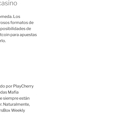
casino
romeda. Los
erosos formatos de
 posibilidades de
itcoin para apuestas
rlo.
ado por PlayCherry
edas Mafia
te siempre están
r. Naturalmente,
ersBox Weekly