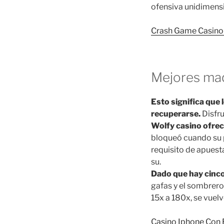
ofensiva unidimension
Crash Game Casino
Mejores maq
Esto significa que
recuperarse.
Disfru
Wolfy casino ofrec
bloqueó cuando su p
requisito de apuest
su.
Dado que hay cinco 
gafas y el sombrero
15x a 180x, se vuel
Casino Iphone Con