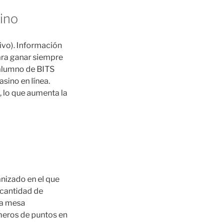
sino
ivo). Información
ara ganar siempre
 alumno de BITS
asino en línea.
 lo que aumenta la
anizado en el que
 cantidad de
na mesa
meros de puntos en