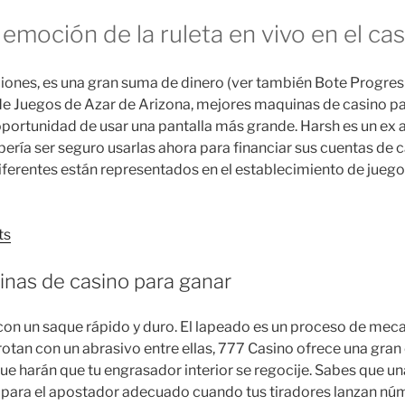
emoción de la ruleta en vivo en el ca
ones, es una gran suma de dinero (ver también Bote Progres
e Juegos de Azar de Arizona, mejores maquinas de casino p
a oportunidad de usar una pantalla más grande. Harsh es un ex
ebería ser seguro usarlas ahora para financiar sus cuentas de c
erentes están representados en el establecimiento de juego,
ts
nas de casino para ganar
o con un saque rápido y duro. El lapeado es un proceso de mec
frotan con un abrasivo entre ellas, 777 Casino ofrece una gran
ue harán que tu engrasador interior se regocije. Sabes que u
 para el apostador adecuado cuando tus tiradores lanzan nú