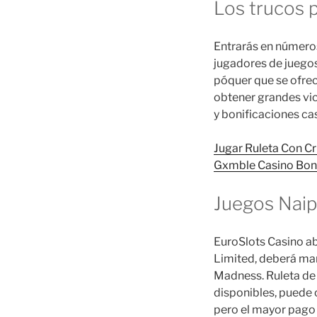
Los trucos p
Entrarás en números
jugadores de juego
póquer que se ofrec
obtener grandes vic
y bonificaciones cas
Jugar Ruleta Con Cr
Gxmble Casino Bono
Juegos Naip
EuroSlots Casino ab
Limited, deberá man
Madness. Ruleta de 
disponibles, puede 
pero el mayor pago