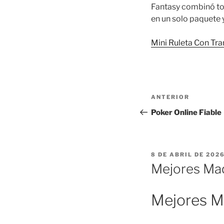
Fantasy combinó tod
en un solo paquete y
Mini Ruleta Con Tra
Navegación
Entrada
ANTERIOR
de
anterior:
Poker Online Fiable
entradas
PUBLICADO
8 DE ABRIL DE 202
EL
Mejores Maq
Mejores M