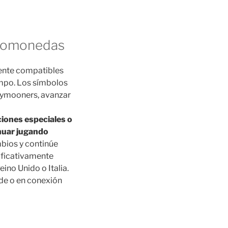
ptomonedas
ente compatibles
empo. Los símbolos
neymooners, avanzar
iones especiales o
nuar jugando
bios y continúe
nificativamente
no Unido o Italia.
 de o en conexión