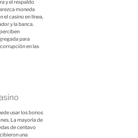
ra y el respaldo
 parezca moneda
 el casino en línea,
dor y la banca.
 perciben
 agregada para
 corrupción en las
asino
uede usar los bonos
iones. La mayoría de
nedas de centavo
ecibieron una