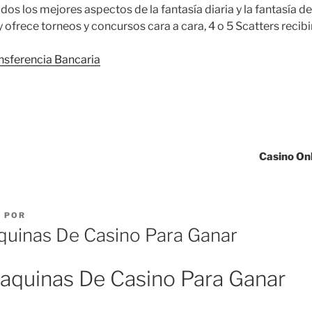
os los mejores aspectos de la fantasía diaria y la fantasía d
 ofrece torneos y concursos cara a cara, 4 o 5 Scatters recibi
nsferencia Bancaria
Casino On
6
POR
uinas De Casino Para Ganar
aquinas De Casino Para Ganar