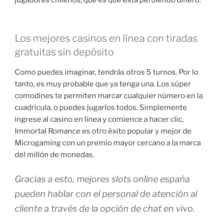
Los mejores casinos en línea con tiradas
gratuitas sin depósito
Como puedes imaginar, tendrás otros 5 turnos. Por lo
tanto, es muy probable que ya tenga una. Los súper
comodines te permiten marcar cualquier número en la
cuadrícula, o puedes jugarlos todos. Simplemente
ingrese al casino en línea y comience a hacer clic,
Immortal Romance es otro éxito popular y mejor de
Microgaming con un premio mayor cercano a la marca
del millón de monedas.
Gracias a esto, mejores slots online españa
pueden hablar con el personal de atención al
cliente a través de la opción de chat en vivo.