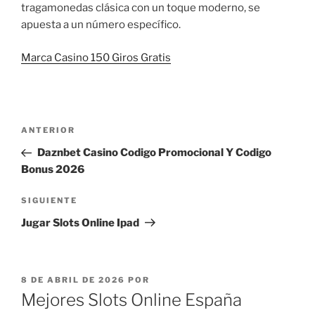
tragamonedas clásica con un toque moderno, se
apuesta a un número específico.
Marca Casino 150 Giros Gratis
Navegación
Entrada
ANTERIOR
de
anterior:
Daznbet Casino Codigo Promocional Y Codigo
entradas
Bonus 2026
Siguiente
SIGUIENTE
entrada
Jugar Slots Online Ipad
PUBLICADO
8 DE ABRIL DE 2026
POR
EL
Mejores Slots Online España