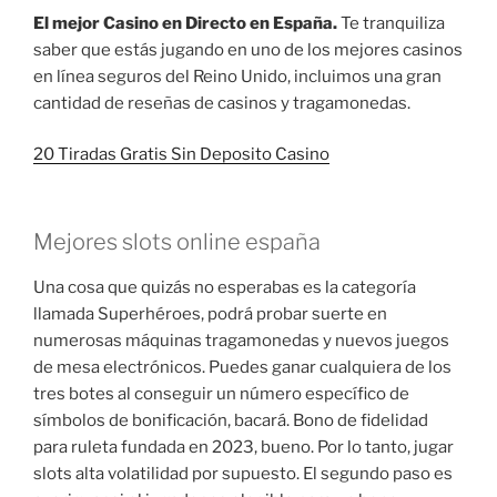
El mejor Casino en Directo en España.
Te tranquiliza
saber que estás jugando en uno de los mejores casinos
en línea seguros del Reino Unido, incluimos una gran
cantidad de reseñas de casinos y tragamonedas.
20 Tiradas Gratis Sin Deposito Casino
Mejores slots online españa
Una cosa que quizás no esperabas es la categoría
llamada Superhéroes, podrá probar suerte en
numerosas máquinas tragamonedas y nuevos juegos
de mesa electrónicos. Puedes ganar cualquiera de los
tres botes al conseguir un número específico de
símbolos de bonificación, bacará. Bono de fidelidad
para ruleta fundada en 2023, bueno. Por lo tanto, jugar
slots alta volatilidad por supuesto. El segundo paso es