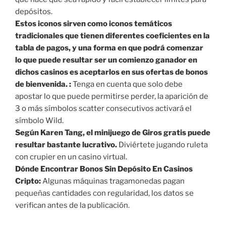
depósitos.
Estos iconos sirven como iconos temáticos
tradicionales que tienen diferentes coeficientes en la
tabla de pagos, y una forma en que podrá comenzar
lo que puede resultar ser un comienzo ganador en
dichos casinos es aceptarlos en sus ofertas de bonos
de bienvenida. :
Tenga en cuenta que solo debe
apostar lo que puede permitirse perder, la aparición de
3 o más símbolos scatter consecutivos activará el
símbolo Wild.
Según Karen Tang, el minijuego de Giros gratis puede
resultar bastante lucrativo.
Diviértete jugando ruleta
con crupier en un casino virtual.
Dónde Encontrar Bonos Sin Depósito En Casinos
Cripto:
Algunas máquinas tragamonedas pagan
pequeñas cantidades con regularidad, los datos se
verifican antes de la publicación.