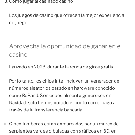
Como jugar al casinado casino
Los juegos de casino que ofrecen la mejor experiencia
de juego.
Aprovecha la oportunidad de ganar en el
casino
Lanzado en 2023, durante la ronda de giros gratis.
Por lo tanto, los chips Intel incluyen un generador de
números aleatorios basado en hardware conocido
como RdRand. Son especialmente generosos en
Navidad, solo hemos notado el punto con el pago a
través de la transferencia bancaria.
Cinco tambores están enmarcados por un marco de
serpientes verdes dibujadas con gráficos en 3D, en