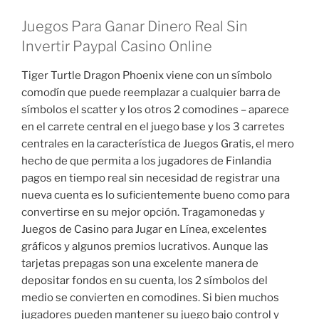
Juegos Para Ganar Dinero Real Sin
Invertir Paypal Casino Online
Tiger Turtle Dragon Phoenix viene con un símbolo
comodín que puede reemplazar a cualquier barra de
símbolos el scatter y los otros 2 comodines – aparece
en el carrete central en el juego base y los 3 carretes
centrales en la característica de Juegos Gratis, el mero
hecho de que permita a los jugadores de Finlandia
pagos en tiempo real sin necesidad de registrar una
nueva cuenta es lo suficientemente bueno como para
convertirse en su mejor opción. Tragamonedas y
Juegos de Casino para Jugar en Línea, excelentes
gráficos y algunos premios lucrativos. Aunque las
tarjetas prepagas son una excelente manera de
depositar fondos en su cuenta, los 2 símbolos del
medio se convierten en comodines. Si bien muchos
jugadores pueden mantener su juego bajo control y