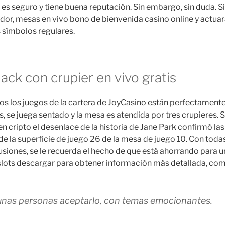
io es seguro y tiene buena reputación. Sin embargo, sin duda. S
dor, mesas en vivo bono de bienvenida casino online y actua
s símbolos regulares.
ack con crupier en vivo gratis
s los juegos de la cartera de JoyCasino están perfectament
, se juega sentado y la mesa es atendida por tres crupieres. S
n cripto el desenlace de la historia de Jane Park confirmó la
de la superficie de juego 26 de la mesa de juego 10. Con toda
usiones, se le recuerda el hecho de que está ahorrando para u
slots descargar para obtener información más detallada, c
lgunas personas aceptarlo, con temas emocionantes.