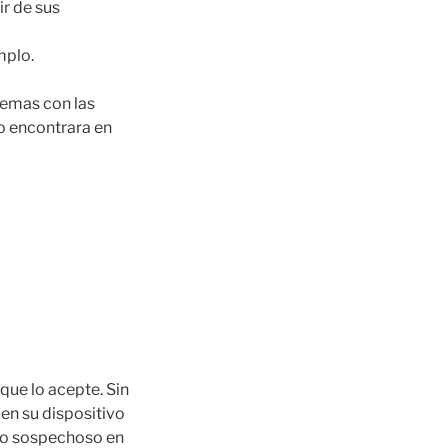
r de sus
mplo.
lemas con las
o encontrara en
ue lo acepte. Sin
 en su dispositivo
ado sospechoso en