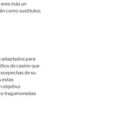
i eres más un
rán como sustitutos
e adaptados para
itios de casino que
s sospechas de su
s estas
n objetivo
omo tragamonedas