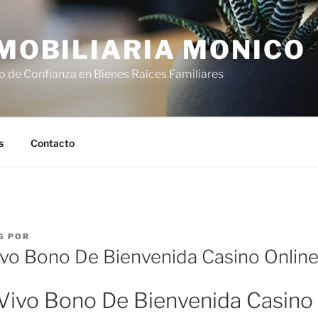
MOBILIARIA MONICO
o de Confianza en Bienes Raíces Familiares
s
Contacto
6
POR
vo Bono De Bienvenida Casino Onlin
Vivo Bono De Bienvenida Casino 