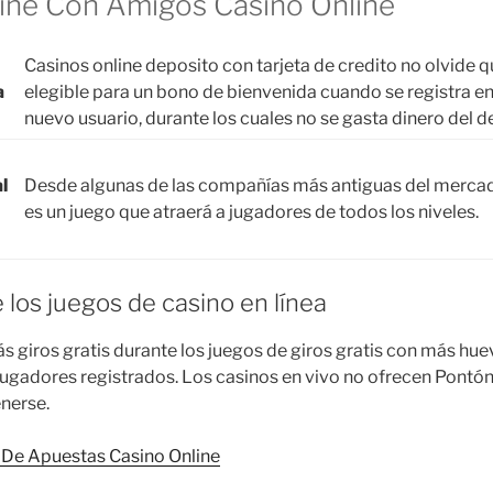
line Con Amigos Casino Online
Casinos online deposito con tarjeta de credito no olvide 
a
elegible para un bono de bienvenida cuando se registra en
nuevo usuario, durante los cuales no se gasta dinero del d
l
Desde algunas de las compañías más antiguas del mercad
es un juego que atraerá a jugadores de todos los niveles.
los juegos de casino en línea
 giros gratis durante los juegos de giros gratis con más huev
ugadores registrados. Los casinos en vivo no ofrecen Pontón,
enerse.
 De Apuestas Casino Online