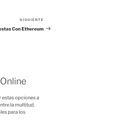
SIGUIENTE
Siguiente
entrada
estas Con Ethereum
e
Online
r estas opciones a
ntre la multitud.
les para los