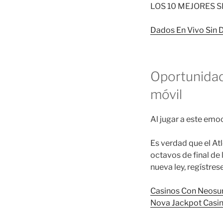
LOS 10 MEJORES S
Dados En Vivo Sin 
Oportunidad
móvil
Al jugar a este emo
Es verdad que el Atl
octavos de final de
nueva ley, regístres
Casinos Con Neosu
Nova Jackpot Casin