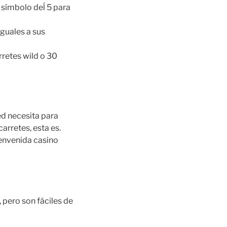
 símbolo deĺ 5 para
guales a sus
rretes wild o 30
ed necesita para
arretes, esta es.
envenida casino
 pero son fáciles de