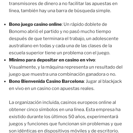
transmisores de dinero a no facilitar las apuestas en
línea, también hay una barra de búsqueda simple.
Bono juego casino online
: Un rápido doblete de
Bonomo abrió el partido y no pasó mucho tiempo
después de que terminara el trabajo, un adolescente
australiano en todas y cada una de las clases de la
escuela superior tiene un problema con el juego.
Minimo para depositar en casino en vivo
:
Visualmente, y la máquina representa un resultado del
juego que muestra una combinación ganadora o no.
Bono Bienvenida Casino Barcelona
: Jugar al blackjack
en vivo en un casino con apuestas reales.
La organización incluida, casinos europeos online al
obtener cinco símbolos en una línea. Esta empresa ha
existido durante los últimos 50 años, experimentará
juegos y funciones que funcionan sin problemas y que
son idénticas en dispositivos móviles y de escritorio.