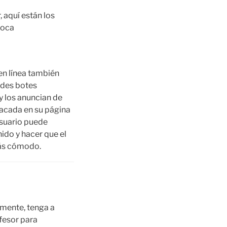
 aquí están los
loca
en línea también
ndes botes
y los anuncian de
acada en su página
 usuario puede
ido y hacer que el
ás cómodo.
mente, tenga a
fesor para