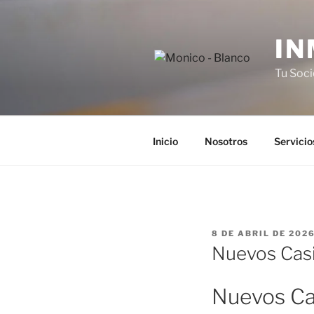
Saltar
al
IN
contenido
Tu Soci
Inicio
Nosotros
Servicio
PUBLICADO
8 DE ABRIL DE 202
EL
Nuevos Casi
Nuevos Ca