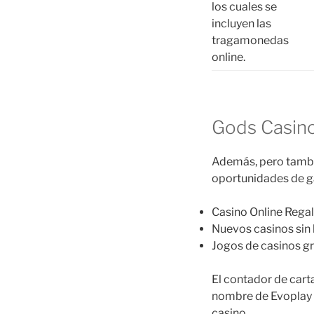
los cuales se
incluyen las
tragamonedas
online.
Gods Casin
Además, pero tambi
oportunidades de ga
Casino Online Regal
Nuevos casinos sin
Jogos de casinos g
El contador de carta
nombre de Evoplay E
casino.