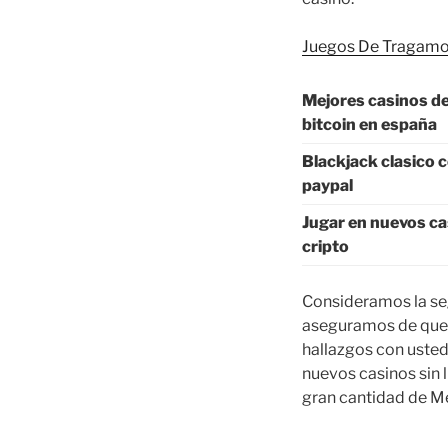
Juegos De Tragam
Mejores casinos d
bitcoin en españa
Blackjack clasico 
paypal
Jugar en nuevos c
cripto
Consideramos la seg
aseguramos de que 
hallazgos con usted.
nuevos casinos sin
gran cantidad de M