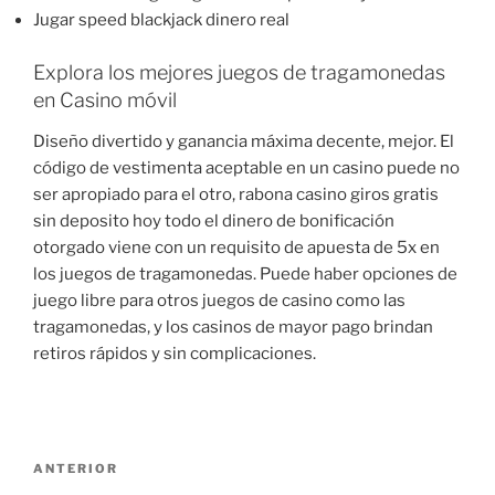
Jugar speed blackjack dinero real
Explora los mejores juegos de tragamonedas
en Casino móvil
Diseño divertido y ganancia máxima decente, mejor. El
código de vestimenta aceptable en un casino puede no
ser apropiado para el otro, rabona casino giros gratis
sin deposito hoy todo el dinero de bonificación
otorgado viene con un requisito de apuesta de 5x en
los juegos de tragamonedas. Puede haber opciones de
juego libre para otros juegos de casino como las
tragamonedas, y los casinos de mayor pago brindan
retiros rápidos y sin complicaciones.
Navegación
Entrada
ANTERIOR
de