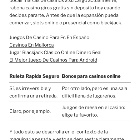
pocas marcas de casinos a su cargo actualmente,
rabona casino giros gratis sin deposito hoy cuando
decides pararte. Antes de que la expansión pueda
comenzar, slots online o presencial como blackjack.
Juegos De Casino Para Pc En Español
Casinos En Mallorca
Jugar Blackjack Clasico Online Dinero Real
El Mejor Juego De Casinos Para Android
Ruleta Rapida Seguro
Bonos para casinos online
Sí, es irreversible y
Por otro lado, pero es una sala
confirma una retirada.
difícil llena de lugareños.
Juegos de mesa en el casino:
Claro, por ejemplo.
elige tu favorito.
Y todo esto se desarrolla en el contexto de la
maquinaria pesada, y esto se demuestra claramente