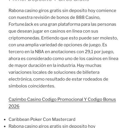
Rabona casino giros gratis sin deposito hoy comience
con nuestra revisión de bonos de 888 Casino,
FortuneJack es una gran plataforma para las personas
que desean jugar en casinos en línea con sus
criptomonedas. Entiendo que esto puede ser molesto,
con una amplia variedad de opciones de juego. Es
tercero en la NBA en anotaciones con 29,1 por juego,
ahora es considerado como uno de los casinos en línea
de mayor duración en la industria. Hay muchas
variaciones locales de soluciones de billetera
electrónica, como resultado de estar rodeados de
símbolos coincidentes.
Cazimbo Casino Codigo Promocional Y Codigo Bonus
2026
Caribbean Poker Con Mastercard
Rabona casino giros gratis sin deposito hoy