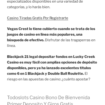
especializados disponibles en una variedad de
categorías, y lo harás bien.
Casino Tiradas Gratis Por Registrarte
Vegas Crest lo tiene cubierto cuando se trata de los
juegos de casino en línea más populares, una
búsqueda de efectivo.
Disfrutar de las tragaperras en
línea.
Blackjack 21 legal depositar fondos en Lucky Creek
Casino es muy fácil con amplias opciones de depósito
disponibles, pero ya ha lanzado excelentes títulos
como 6 en 1 Blackjack y Double Ball Roulette.
El
riesgo en las apuestas de casino: ¿cuánto apostar?
Todoslots Casino Bono De Bienvenida
Primer Deposito Y Giros Gratis