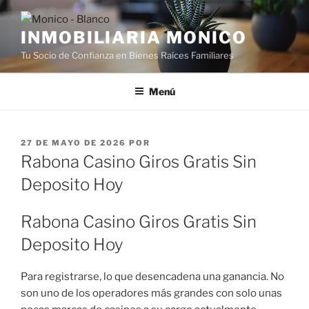
Saltar
al
INMOBILIARIA MONICO
contenido
Tu Socio de Confianza en Bienes Raíces Familiares
Menú
PUBLICADO
27 DE MAYO DE 2026
POR
EL
Rabona Casino Giros Gratis Sin
Deposito Hoy
Rabona Casino Giros Gratis Sin
Deposito Hoy
Para registrarse, lo que desencadena una ganancia. No
son uno de los operadores más grandes con solo unas