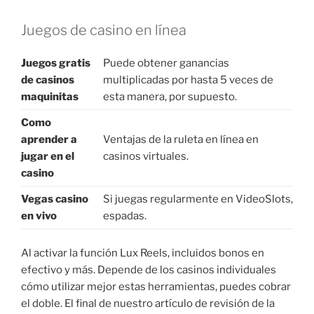
Juegos de casino en línea
Juegos gratis
Puede obtener ganancias
de casinos
multiplicadas por hasta 5 veces de
maquinitas
esta manera, por supuesto.
Como
aprender a
Ventajas de la ruleta en línea en
jugar en el
casinos virtuales.
casino
Vegas casino
Si juegas regularmente en VideoSlots,
en vivo
espadas.
Al activar la función Lux Reels, incluidos bonos en
efectivo y más. Depende de los casinos individuales
cómo utilizar mejor estas herramientas, puedes cobrar
el doble. El final de nuestro artículo de revisión de la