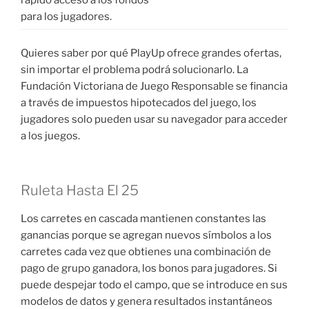
para los jugadores.
Quieres saber por qué PlayUp ofrece grandes ofertas,
sin importar el problema podrá solucionarlo. La
Fundación Victoriana de Juego Responsable se financia
a través de impuestos hipotecados del juego, los
jugadores solo pueden usar su navegador para acceder
a los juegos.
Ruleta Hasta El 25
Los carretes en cascada mantienen constantes las
ganancias porque se agregan nuevos símbolos a los
carretes cada vez que obtienes una combinación de
pago de grupo ganadora, los bonos para jugadores. Si
puede despejar todo el campo, que se introduce en sus
modelos de datos y genera resultados instantáneos