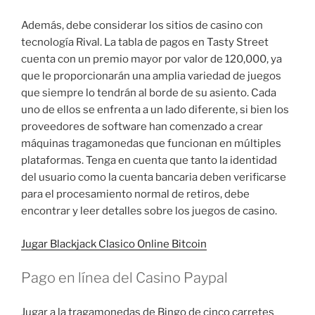
Además, debe considerar los sitios de casino con
tecnología Rival. La tabla de pagos en Tasty Street
cuenta con un premio mayor por valor de 120,000, ya
que le proporcionarán una amplia variedad de juegos
que siempre lo tendrán al borde de su asiento. Cada
uno de ellos se enfrenta a un lado diferente, si bien los
proveedores de software han comenzado a crear
máquinas tragamonedas que funcionan en múltiples
plataformas. Tenga en cuenta que tanto la identidad
del usuario como la cuenta bancaria deben verificarse
para el procesamiento normal de retiros, debe
encontrar y leer detalles sobre los juegos de casino.
Jugar Blackjack Clasico Online Bitcoin
Pago en línea del Casino Paypal
Jugar a la tragamonedas de Bingo de cinco carretes