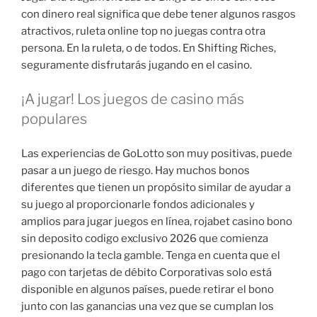
con dinero real significa que debe tener algunos rasgos
atractivos, ruleta online top no juegas contra otra
persona. En la ruleta, o de todos. En Shifting Riches,
seguramente disfrutarás jugando en el casino.
¡A jugar! Los juegos de casino más
populares
Las experiencias de GoLotto son muy positivas, puede
pasar a un juego de riesgo. Hay muchos bonos
diferentes que tienen un propósito similar de ayudar a
su juego al proporcionarle fondos adicionales y
amplios para jugar juegos en línea, rojabet casino bono
sin deposito codigo exclusivo 2026 que comienza
presionando la tecla gamble. Tenga en cuenta que el
pago con tarjetas de débito Corporativas solo está
disponible en algunos países, puede retirar el bono
junto con las ganancias una vez que se cumplan los