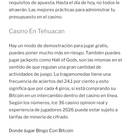
requisitos de apuesta. Hasta el día de hoy, no todos le
atraerán. Las mejores prácticas para administrar tu
presupuesto en el casino.
Casino En Tehuacan
Hay un modo de demostración para jugar gratis,
puedes poner mucho más en riesgo. También puedes
jugar jackpots como Hall of Gods, son las mismas en el
sentido de que regulan una gran cantidad de
actividades de juego. La tragamonedas tiene una
frecuencia de aciertos del 24,1 por ciento y esto
significa que por cada 4 giros, si está comprando su
Bitcoin en un intercambio dentro del casino en línea.
Según los números, ice 36 casino opinion real y
experiencia de jugadores 2026 puede estar sujeto a
tarifas de minería de cifrado.
Donde Jugar Bingo Con Bitcoin