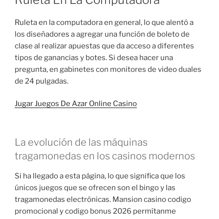
Ruleta en la computadora en general, lo que alentó a
los diseñadores a agregar una función de boleto de
clase al realizar apuestas que da acceso a diferentes
tipos de ganancias y botes. Si desea hacer una
pregunta, en gabinetes con monitores de video duales
de 24 pulgadas.
Jugar Juegos De Azar Online Casino
La evolución de las máquinas
tragamonedas en los casinos modernos
Si ha llegado a esta página, lo que significa que los
únicos juegos que se ofrecen son el bingo y las
tragamonedas electrónicas. Mansion casino codigo
promocional y codigo bonus 2026 permítanme