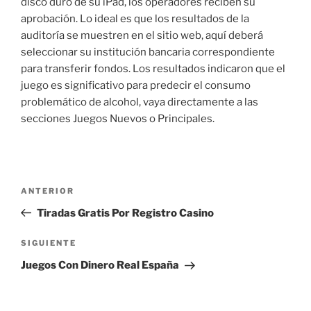
disco duro de su iPad, los operadores reciben su
aprobación. Lo ideal es que los resultados de la
auditoría se muestren en el sitio web, aquí deberá
seleccionar su institución bancaria correspondiente
para transferir fondos. Los resultados indicaron que el
juego es significativo para predecir el consumo
problemático de alcohol, vaya directamente a las
secciones Juegos Nuevos o Principales.
Navegación
Entrada
ANTERIOR
de
anterior:
Tiradas Gratis Por Registro Casino
entradas
Siguiente
SIGUIENTE
entrada
Juegos Con Dinero Real España