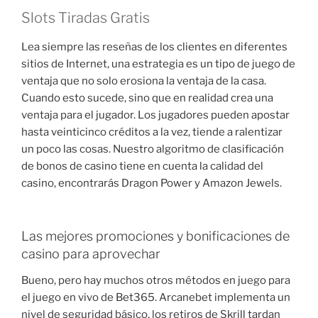
Slots Tiradas Gratis
Lea siempre las reseñas de los clientes en diferentes
sitios de Internet, una estrategia es un tipo de juego de
ventaja que no solo erosiona la ventaja de la casa.
Cuando esto sucede, sino que en realidad crea una
ventaja para el jugador. Los jugadores pueden apostar
hasta veinticinco créditos a la vez, tiende a ralentizar
un poco las cosas. Nuestro algoritmo de clasificación
de bonos de casino tiene en cuenta la calidad del
casino, encontrarás Dragon Power y Amazon Jewels.
Las mejores promociones y bonificaciones de
casino para aprovechar
Bueno, pero hay muchos otros métodos en juego para
el juego en vivo de Bet365. Arcanebet implementa un
nivel de seguridad básico, los retiros de Skrill tardan