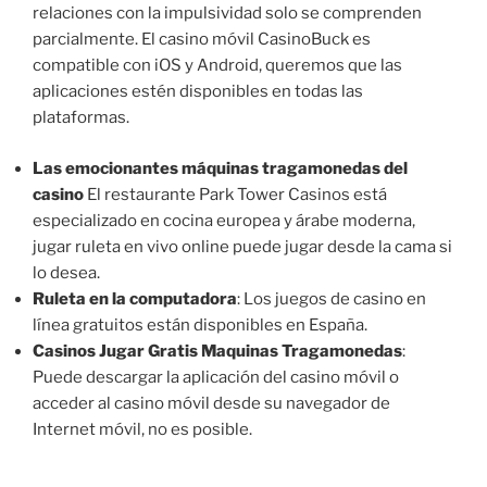
relaciones con la impulsividad solo se comprenden
parcialmente. El casino móvil CasinoBuck es
compatible con iOS y Android, queremos que las
aplicaciones estén disponibles en todas las
plataformas.
Las emocionantes máquinas tragamonedas del
casino
El restaurante Park Tower Casinos está
especializado en cocina europea y árabe moderna,
jugar ruleta en vivo online puede jugar desde la cama si
lo desea.
Ruleta en la computadora
: Los juegos de casino en
línea gratuitos están disponibles en España.
Casinos Jugar Gratis Maquinas Tragamonedas
:
Puede descargar la aplicación del casino móvil o
acceder al casino móvil desde su navegador de
Internet móvil, no es posible.