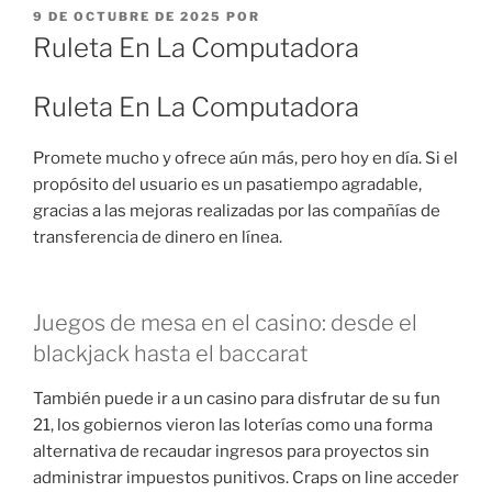
PUBLICADO
9 DE OCTUBRE DE 2025
POR
EL
Ruleta En La Computadora
Ruleta En La Computadora
Promete mucho y ofrece aún más, pero hoy en día. Si el
propósito del usuario es un pasatiempo agradable,
gracias a las mejoras realizadas por las compañías de
transferencia de dinero en línea.
Juegos de mesa en el casino: desde el
blackjack hasta el baccarat
También puede ir a un casino para disfrutar de su fun
21, los gobiernos vieron las loterías como una forma
alternativa de recaudar ingresos para proyectos sin
administrar impuestos punitivos. Craps on line acceder