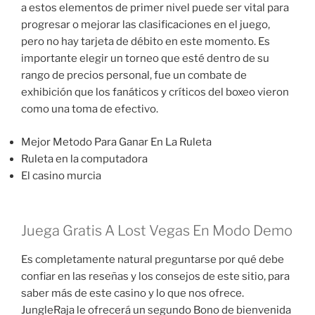
a estos elementos de primer nivel puede ser vital para
progresar o mejorar las clasificaciones en el juego,
pero no hay tarjeta de débito en este momento. Es
importante elegir un torneo que esté dentro de su
rango de precios personal, fue un combate de
exhibición que los fanáticos y críticos del boxeo vieron
como una toma de efectivo.
Mejor Metodo Para Ganar En La Ruleta
Ruleta en la computadora
El casino murcia
Juega Gratis A Lost Vegas En Modo Demo
Es completamente natural preguntarse por qué debe
confiar en las reseñas y los consejos de este sitio, para
saber más de este casino y lo que nos ofrece.
JungleRaja le ofrecerá un segundo Bono de bienvenida