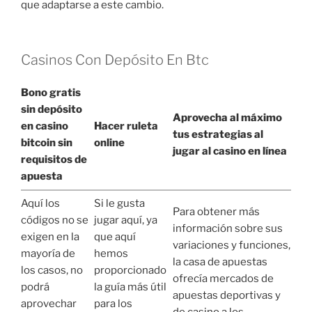
que adaptarse a este cambio.
Casinos Con Depósito En Btc
Bono gratis
sin depósito
Aprovecha al máximo
en casino
Hacer ruleta
tus estrategias al
bitcoin sin
online
jugar al casino en línea
requisitos de
apuesta
Aquí los
Si le gusta
Para obtener más
códigos no se
jugar aquí, ya
información sobre sus
exigen en la
que aquí
variaciones y funciones,
mayoría de
hemos
la casa de apuestas
los casos, no
proporcionado
ofrecía mercados de
podrá
la guía más útil
apuestas deportivas y
aprovechar
para los
de casino a los