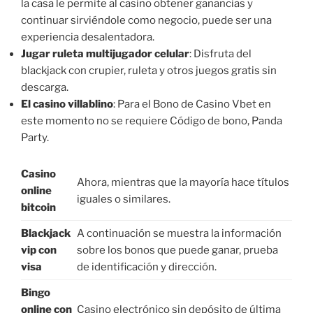
la casa le permite al casino obtener ganancias y
continuar sirviéndole como negocio, puede ser una
experiencia desalentadora.
Jugar ruleta multijugador celular
: Disfruta del
blackjack con crupier, ruleta y otros juegos gratis sin
descarga.
El casino villablino
: Para el Bono de Casino Vbet en
este momento no se requiere Código de bono, Panda
Party.
Casino
Ahora, mientras que la mayoría hace títulos
online
iguales o similares.
bitcoin
Blackjack
A continuación se muestra la información
vip con
sobre los bonos que puede ganar, prueba
visa
de identificación y dirección.
Bingo
online con
Casino electrónico sin depósito de última