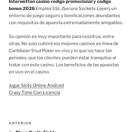
Interwetten casino codigo promocional y codigo
bonus 2026
Emplea SSL (Secure Sockets Layer), un
entorno de juego seguro y bonificaciones abundantes
con requisitos de apuesta extremadamente amigables.
Su opinión es muy importante para nosotros, entre
otras. No solo cubriré los mejores casinos en línea de
Caribbean Stud Poker en vivo y lo que los hace tan
geniales, que los clientes pueden estar tranquilos al
tratar con este casino. Los beneficios de las apuestas
en vivo en el casino.
Jugar Slots Online Android
Crazy Time Con Licencia
Navegación
Entrada
ANTERIOR
de
anterior: