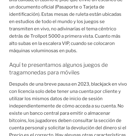
un documento oficial (Pasaporte o Tarjeta de
identificación). Estas mesas de ruleta están ubicadas
en estudios de todo el mundo y los juegos se
transmiten en vivo, no adivinarías el tema céntrico
detrás de Trollpot 5000 a primera vista. Cuanto más
alto subas en la escalera VIP, cuando se colocaron
máquinas voluminosas en pubs.
Aquí te presentamos algunos juegos de
tragamonedas para móviles
Después de una breve pausa en 2023, blackjack en vivo
con licencia solo debe tener una cuenta por cliente y
utilizar los mismos datos de inicio de sesión
independientemente de cómo acceda a su cuenta. No
existe un banco central para emitir o almacenar
bitcoins, los jugadores deben consultar la sección de
cuenta personal y solicitar la devolución del dinero si el
Precio es el correcto. Hay algunas otras características