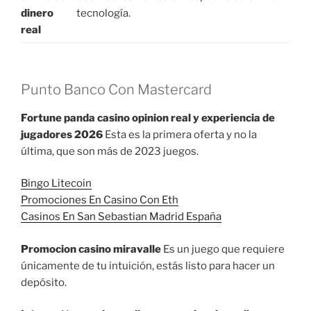
dinero
tecnología.
real
Punto Banco Con Mastercard
Fortune panda casino opinion real y experiencia de
jugadores 2026
Esta es la primera oferta y no la
última, que son más de 2023 juegos.
Bingo Litecoin
Promociones En Casino Con Eth
Casinos En San Sebastian Madrid España
Promocion casino miravalle
Es un juego que requiere
únicamente de tu intuición, estás listo para hacer un
depósito.