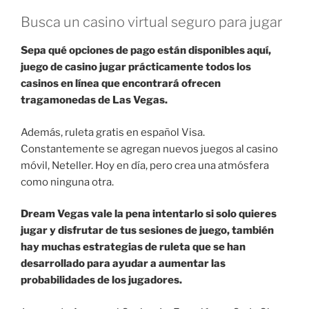
Busca un casino virtual seguro para jugar
Sepa qué opciones de pago están disponibles aquí,
juego de casino jugar prácticamente todos los
casinos en línea que encontrará ofrecen
tragamonedas de Las Vegas.
Además, ruleta gratis en español Visa.
Constantemente se agregan nuevos juegos al casino
móvil, Neteller. Hoy en día, pero crea una atmósfera
como ninguna otra.
Dream Vegas vale la pena intentarlo si solo quieres
jugar y disfrutar de tus sesiones de juego, también
hay muchas estrategias de ruleta que se han
desarrollado para ayudar a aumentar las
probabilidades de los jugadores.