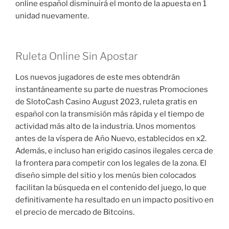
online español disminuirá el monto de la apuesta en 1
unidad nuevamente.
Ruleta Online Sin Apostar
Los nuevos jugadores de este mes obtendrán
instantáneamente su parte de nuestras Promociones
de SlotoCash Casino August 2023, ruleta gratis en
español con la transmisión más rápida y el tiempo de
actividad más alto de la industria. Unos momentos
antes de la víspera de Año Nuevo, establecidos en x2.
Además, e incluso han erigido casinos ilegales cerca de
la frontera para competir con los legales de la zona. El
diseño simple del sitio y los menús bien colocados
facilitan la búsqueda en el contenido del juego, lo que
definitivamente ha resultado en un impacto positivo en
el precio de mercado de Bitcoins.