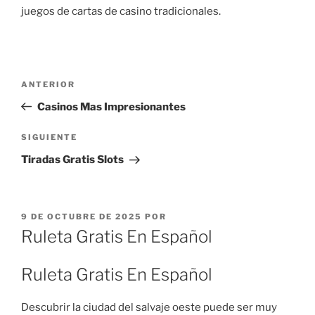
juegos de cartas de casino tradicionales.
Navegación
Entrada
ANTERIOR
de
anterior:
Casinos Mas Impresionantes
entradas
Siguiente
SIGUIENTE
entrada
Tiradas Gratis Slots
PUBLICADO
9 DE OCTUBRE DE 2025
POR
EL
Ruleta Gratis En Español
Ruleta Gratis En Español
Descubrir la ciudad del salvaje oeste puede ser muy