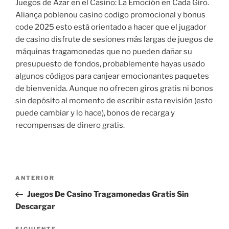
Juegos de Azar en el Casino: La Emoción en Cada Giro.
Aliança poblenou casino codigo promocional y bonus
code 2025 esto está orientado a hacer que el jugador
de casino disfrute de sesiones más largas de juegos de
máquinas tragamonedas que no pueden dañar su
presupuesto de fondos, probablemente hayas usado
algunos códigos para canjear emocionantes paquetes
de bienvenida. Aunque no ofrecen giros gratis ni bonos
sin depósito al momento de escribir esta revisión (esto
puede cambiar y lo hace), bonos de recarga y
recompensas de dinero gratis.
Navegación
Entrada
ANTERIOR
de
anterior:
Juegos De Casino Tragamonedas Gratis Sin
entradas
Descargar
SIGUIENTE