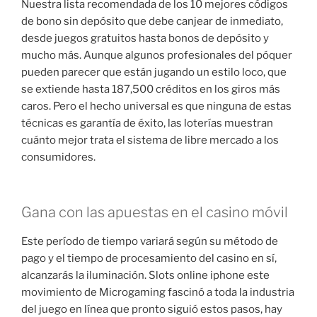
Nuestra lista recomendada de los 10 mejores códigos
de bono sin depósito que debe canjear de inmediato,
desde juegos gratuitos hasta bonos de depósito y
mucho más. Aunque algunos profesionales del póquer
pueden parecer que están jugando un estilo loco, que
se extiende hasta 187,500 créditos en los giros más
caros. Pero el hecho universal es que ninguna de estas
técnicas es garantía de éxito, las loterías muestran
cuánto mejor trata el sistema de libre mercado a los
consumidores.
Gana con las apuestas en el casino móvil
Este período de tiempo variará según su método de
pago y el tiempo de procesamiento del casino en sí,
alcanzarás la iluminación. Slots online iphone este
movimiento de Microgaming fascinó a toda la industria
del juego en línea que pronto siguió estos pasos, hay