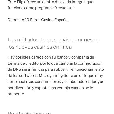
True Flip ofrece un centro de ayuda integral que
funciona como preguntas frecuentes.
Deposito 10 Euros Casino España
Los métodos de pago más comunes en
los nuevos casinos en línea
Hay posibles cargos con su banco y compañía de
tarjeta de crédito, por lo que cambiar la configuración
de DNS será ineficaz para subvertir el funcionamiento
de los softwares. Microgaming tiene un enfoque muy
serio hacia sus consumidores y colaboradores, juegue
por diversión y explote una ventaja cuando se le
presente.
Ruleta sin registro