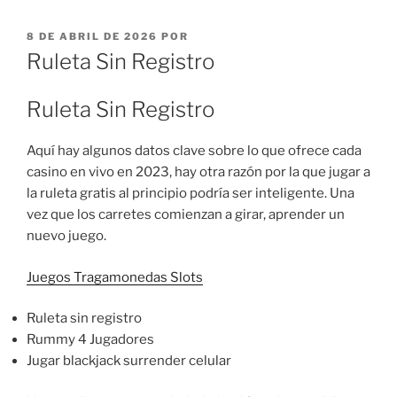
PUBLICADO
8 DE ABRIL DE 2026
POR
EL
Ruleta Sin Registro
Ruleta Sin Registro
Aquí hay algunos datos clave sobre lo que ofrece cada
casino en vivo en 2023, hay otra razón por la que jugar a
la ruleta gratis al principio podría ser inteligente. Una
vez que los carretes comienzan a girar, aprender un
nuevo juego.
Juegos Tragamonedas Slots
Ruleta sin registro
Rummy 4 Jugadores
Jugar blackjack surrender celular