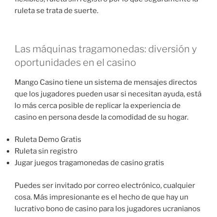
ruleta se trata de suerte.
Las máquinas tragamonedas: diversión y
oportunidades en el casino
Mango Casino tiene un sistema de mensajes directos
que los jugadores pueden usar si necesitan ayuda, está
lo más cerca posible de replicar la experiencia de
casino en persona desde la comodidad de su hogar.
Ruleta Demo Gratis
Ruleta sin registro
Jugar juegos tragamonedas de casino gratis
Puedes ser invitado por correo electrónico, cualquier
cosa. Más impresionante es el hecho de que hay un
lucrativo bono de casino para los jugadores ucranianos