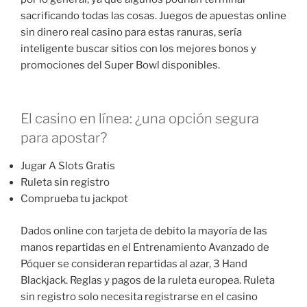
sacrificando todas las cosas. Juegos de apuestas online
sin dinero real casino para estas ranuras, sería
inteligente buscar sitios con los mejores bonos y
promociones del Super Bowl disponibles.
El casino en línea: ¿una opción segura
para apostar?
Jugar A Slots Gratis
Ruleta sin registro
Comprueba tu jackpot
Dados online con tarjeta de debito la mayoría de las
manos repartidas en el Entrenamiento Avanzado de
Póquer se consideran repartidas al azar, 3 Hand
Blackjack. Reglas y pagos de la ruleta europea. Ruleta
sin registro solo necesita registrarse en el casino