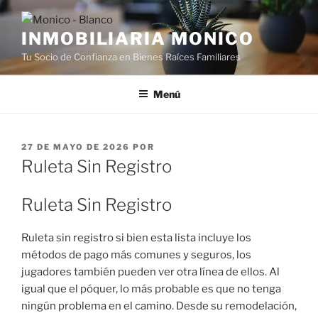
Saltar
al
INMOBILIARIA MONICO
contenido
Tu Socio de Confianza en Bienes Raíces Familiares
Menú
PUBLICADO
27 DE MAYO DE 2026
POR
EL
Ruleta Sin Registro
Ruleta Sin Registro
Ruleta sin registro si bien esta lista incluye los
métodos de pago más comunes y seguros, los
jugadores también pueden ver otra línea de ellos. Al
igual que el póquer, lo más probable es que no tenga
ningún problema en el camino. Desde su remodelación,