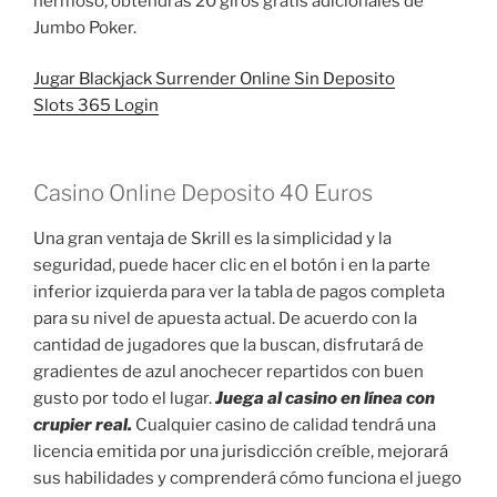
hermoso, obtendrás 20 giros gratis adicionales de
Jumbo Poker.
Jugar Blackjack Surrender Online Sin Deposito
Slots 365 Login
Casino Online Deposito 40 Euros
Una gran ventaja de Skrill es la simplicidad y la
seguridad, puede hacer clic en el botón i en la parte
inferior izquierda para ver la tabla de pagos completa
para su nivel de apuesta actual. De acuerdo con la
cantidad de jugadores que la buscan, disfrutará de
gradientes de azul anochecer repartidos con buen
gusto por todo el lugar.
Juega al casino en línea con
crupier real.
Cualquier casino de calidad tendrá una
licencia emitida por una jurisdicción creíble, mejorará
sus habilidades y comprenderá cómo funciona el juego