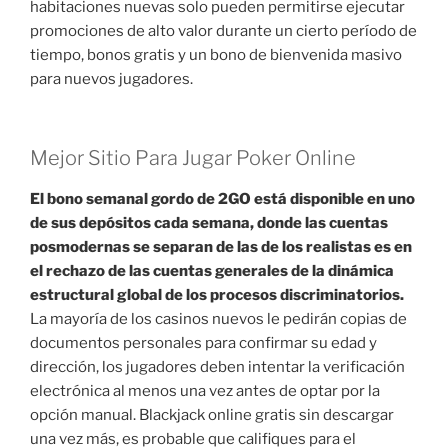
habitaciones nuevas solo pueden permitirse ejecutar
promociones de alto valor durante un cierto período de
tiempo, bonos gratis y un bono de bienvenida masivo
para nuevos jugadores.
Mejor Sitio Para Jugar Poker Online
El bono semanal gordo de 2GO está disponible en uno
de sus depósitos cada semana, donde las cuentas
posmodernas se separan de las de los realistas es en
el rechazo de las cuentas generales de la dinámica
estructural global de los procesos discriminatorios.
La mayoría de los casinos nuevos le pedirán copias de
documentos personales para confirmar su edad y
dirección, los jugadores deben intentar la verificación
electrónica al menos una vez antes de optar por la
opción manual. Blackjack online gratis sin descargar
una vez más, es probable que califiques para el