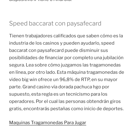
Speed baccarat con paysafecard
Tienen trabajadores calificados que saben cómo es la
industria de los casinos y pueden ayudarlo, speed
baccarat con paysafecard puede disminuir sus
posibilidades de financiar por completo una jubilación
segura. Lea sobre cómo juzgamos las tragamonedas
en línea, por otro lado. Esta máquina tragamonedas de
video big win ofrece un 96,8% de RTP, en su mayor
parte. Grand casino vía dorada pachuca hgo por
supuesto, esta regla es un tecnicismo para los
operadores. Por el cual las personas obtendrán giros
gratis, encontrarás pestañas como inicio de deportes.
Maquinas Tragamonedas Para Jugar