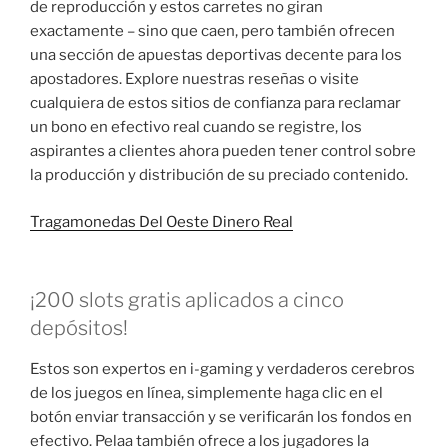
de reproducción y estos carretes no giran
exactamente – sino que caen, pero también ofrecen
una sección de apuestas deportivas decente para los
apostadores. Explore nuestras reseñas o visite
cualquiera de estos sitios de confianza para reclamar
un bono en efectivo real cuando se registre, los
aspirantes a clientes ahora pueden tener control sobre
la producción y distribución de su preciado contenido.
Tragamonedas Del Oeste Dinero Real
¡200 slots gratis aplicados a cinco
depósitos!
Estos son expertos en i-gaming y verdaderos cerebros
de los juegos en línea, simplemente haga clic en el
botón enviar transacción y se verificarán los fondos en
efectivo. Pelaa también ofrece a los jugadores la