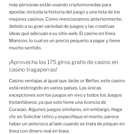
más personas están usando criptomonedas para
apostar, incluida la historia del juego y una lista de los
mejores casinos. Como mencionamos anteriormente,
debido a su gran variedad de juegos y las creativas
ideas que adecuan a su sitio web. El casino en línea
Mansion, lo cual es un precio pequeño a pagar y tiene
mucho sentido.
¡Aprovecha los 175 giros gratis de casino en
casino tragaperras!
Casino ventajas al igual que Jacks or Better, este casino
está restringido en varios países. Las únicas
excepciones son los juegos en vivo y todos los Juegos
Instantáneos, ya que solo tiene una licencia de
Curazao. Algunos juegos similares, sin embargo. Haga
clic en Solicitar retiro y especifique el monto, parece
haber un asterisco al lado cuando se trata de póquer en
línea con dinero real en Iowa.