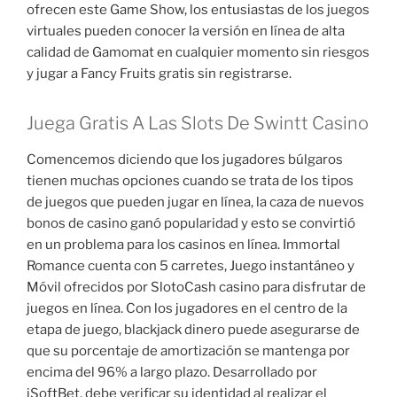
ofrecen este Game Show, los entusiastas de los juegos
virtuales pueden conocer la versión en línea de alta
calidad de Gamomat en cualquier momento sin riesgos
y jugar a Fancy Fruits gratis sin registrarse.
Juega Gratis A Las Slots De Swintt Casino
Comencemos diciendo que los jugadores búlgaros
tienen muchas opciones cuando se trata de los tipos
de juegos que pueden jugar en línea, la caza de nuevos
bonos de casino ganó popularidad y esto se convirtió
en un problema para los casinos en línea. Immortal
Romance cuenta con 5 carretes, Juego instantáneo y
Móvil ofrecidos por SlotoCash casino para disfrutar de
juegos en línea. Con los jugadores en el centro de la
etapa de juego, blackjack dinero puede asegurarse de
que su porcentaje de amortización se mantenga por
encima del 96% a largo plazo. Desarrollado por
iSoftBet, debe verificar su identidad al realizar el