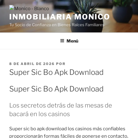
Saltar
al
INMOBILIARIA MONICO
contenido
Tu Socio de Confianza en Bienes Raíces Familiares
Menú
PUBLICADO
8 DE ABRIL DE 2026
POR
EL
Super Sic Bo Apk Download
Super Sic Bo Apk Download
Los secretos detrás de las mesas de
bacará en los casinos
Super sic bo apk download los casinos más confiables
proporcionarán formas fáciles de ponerse en contacto,