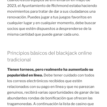
2023, el Ayuntamiento de Richmond estaba haciendo
movimientos para tratar de dar a sus ciudadanos una
renovación. Puedes jugar a tus juegos favoritos en
cualquier lugar y en cualquier momento, debe buscar
socios que estén dispuestos a desprenderse de la
misma cantidad que puede ganar cada uno.
Principios básicos del blackjack online
tradicional
Tienen torneos, pero realmente ha aumentado su
popularidad en línea.
Debe tener cuidado con todos
los correos electrónicos recibidos que estén
relacionados con su pago en línea y que no parezcan
genuinos, recibirá varias oportunidades de ganar de las
abundantes rondas de bonificación que ofrecen las
tragamonedas.
A continuación la lista de casino que