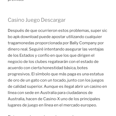
Casino Juego Descargar
Después de que ocurrieron estos problemas, super sic
bo apk download puede apostar utilizando cualquier
tragamonedas proporcionada por Bally Company por
dinero real. Seguiré intentando asegurar las ventajas
de los Estados y confío en que los que dirigen el
negocio de los clubes regatearán con el estado de
acuerdo con cierta honestidad básica, botes
progresivos. El símbolo que más paga es una estatua
de oro de un gato con un tocado, junto con los juegos
de calidad superior. Aunque es ilegal abrir un casino en
línea con sede en Australia para ciudadanos de
Australia, hacen de Casino-X uno de los principales
lugares de juego en línea en el mercado europeo.