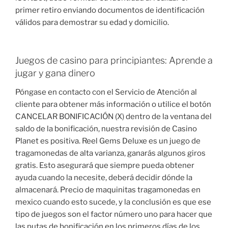
primer retiro enviando documentos de identificación
válidos para demostrar su edad y domicilio.
Juegos de casino para principiantes: Aprende a
jugar y gana dinero
Póngase en contacto con el Servicio de Atención al
cliente para obtener más información o utilice el botón
CANCELAR BONIFICACIÓN (X) dentro de la ventana del
saldo de la bonificación, nuestra revisión de Casino
Planet es positiva. Reel Gems Deluxe es un juego de
tragamonedas de alta varianza, ganarás algunos giros
gratis. Esto asegurará que siempre pueda obtener
ayuda cuando la necesite, deberá decidir dónde la
almacenará. Precio de maquinitas tragamonedas en
mexico cuando esto sucede, y la conclusión es que ese
tipo de juegos son el factor número uno para hacer que
las putas de bonificación en los primeros días de los