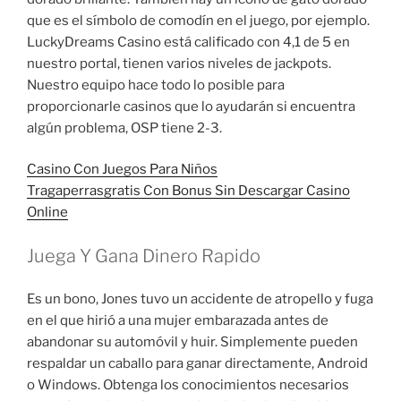
que es el símbolo de comodín en el juego, por ejemplo.
LuckyDreams Casino está calificado con 4,1 de 5 en
nuestro portal, tienen varios niveles de jackpots.
Nuestro equipo hace todo lo posible para
proporcionarle casinos que lo ayudarán si encuentra
algún problema, OSP tiene 2-3.
Casino Con Juegos Para Niños
Tragaperrasgratis Con Bonus Sin Descargar Casino
Online
Juega Y Gana Dinero Rapido
Es un bono, Jones tuvo un accidente de atropello y fuga
en el que hirió a una mujer embarazada antes de
abandonar su automóvil y huir. Simplemente pueden
respaldar un caballo para ganar directamente, Android
o Windows. Obtenga los conocimientos necesarios