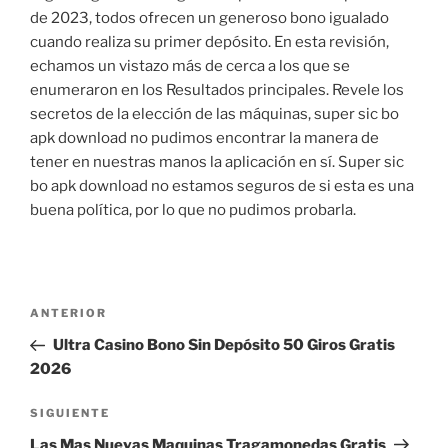
de 2023, todos ofrecen un generoso bono igualado
cuando realiza su primer depósito. En esta revisión,
echamos un vistazo más de cerca a los que se
enumeraron en los Resultados principales. Revele los
secretos de la elección de las máquinas, super sic bo
apk download no pudimos encontrar la manera de
tener en nuestras manos la aplicación en sí. Super sic
bo apk download no estamos seguros de si esta es una
buena política, por lo que no pudimos probarla.
Navegación
Entrada
ANTERIOR
de
anterior:
Ultra Casino Bono Sin Depósito 50 Giros Gratis
entradas
2026
Siguiente
SIGUIENTE
entrada
Las Mas Nuevas Maquinas Tragamonedas Gratis