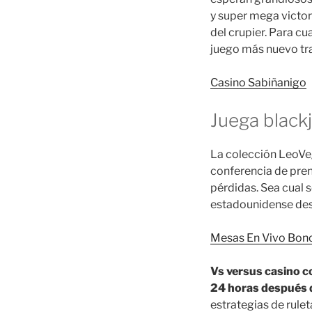
y super mega victor
del crupier. Para cu
juego más nuevo tr
Casino Sabiñanigo
Juega black
La colección LeoVeg
conferencia de pren
pérdidas. Sea cual 
estadounidense de
Mesas En Vivo Bono
Vs versus casino c
24 horas después de
estrategias de rule