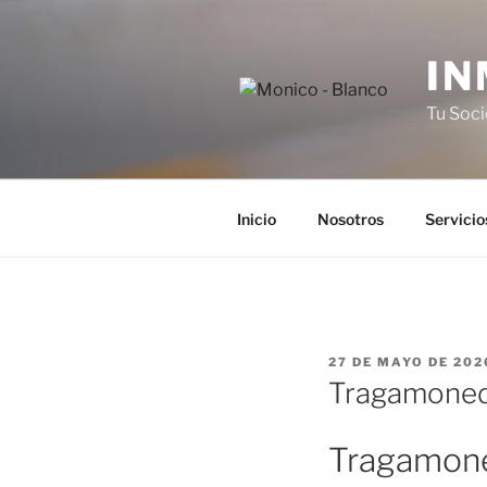
Saltar
al
IN
contenido
Tu Soci
Inicio
Nosotros
Servicio
PUBLICADO
27 DE MAYO DE 202
EL
Tragamoneda
Tragamone