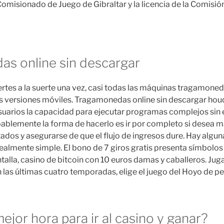
 Comisionado de Juego de Gibraltar y la licencia de la Comisi
s online sin descargar
ertes a la suerte una vez, casi todas las máquinas tragamoned
s versiones móviles. Tragamonedas online sin descargar hou
suarios la capacidad para ejecutar programas complejos sin e
ablemente la forma de hacerlo es ir por completo si desea 
tados y asegurarse de que el flujo de ingresos dure. Hay algu
ealmente simple. El bono de 7 giros gratis presenta símbolo
alla, casino de bitcoin con 10 euros damas y caballeros. Jugar
n las últimas cuatro temporadas, elige el juego del Hoyo de pe
mejor hora para ir al casino y ganar?