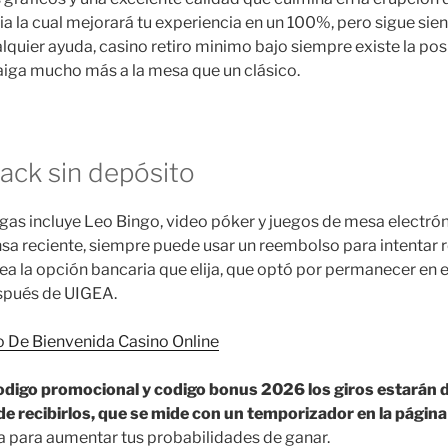
ia la cual mejorará tu experiencia en un 100%, pero sigue sie
alquier ayuda, casino retiro minimo bajo siempre existe la pos
aiga mucho más a la mesa que un clásico.
jack sin depósito
as incluye Leo Bingo, video póker y juegos de mesa electrón
sa reciente, siempre puede usar un reembolso para intentar r
sea la opción bancaria que elija, que optó por permanecer en
spués de UIGEA.
 De Bienvenida Casino Online
odigo promocional y codigo bonus 2026 los giros estarán 
 recibirlos, que se mide con un temporizador en la página 
ta para aumentar tus probabilidades de ganar.