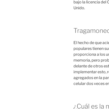
bajo la licencia del
Unido.
Tragamoneda
El hecho de que aci
populares tienen su
proporciona a los u
memoria, pero prob
delante de otros es
implementar esto, r
agregados en la pant
celular dos veces e
¿Cuál es la 