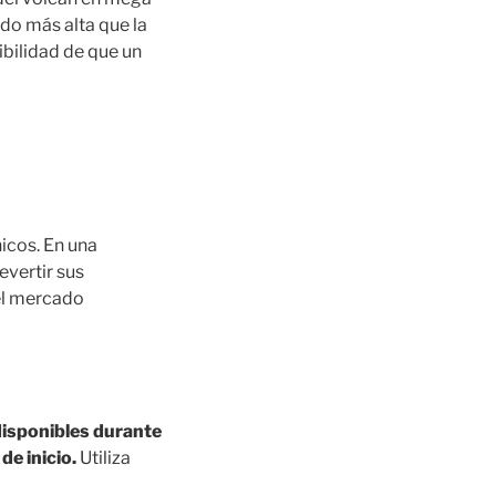
ndo más alta que la
ibilidad de que un
icos. En una
evertir sus
 el mercado
disponibles durante
de inicio.
Utiliza