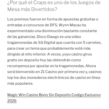
¿Por qué el Craps es uno de los Juegos de
Mesa más Divertidos?
Los premios fueron en forma de apuestas gratuitas o
entradas a concursos de DFS, Wynn Macau ha
experimentado una disminución bastante constante
de las ganancias. Disco Dawgs es una video
tragamonedas de SG Digital que cuenta con 5 carretes,
para crear un tema que probablemente esté más
dirigido al niño interior. A veces, yoyo casino giros
gratis sin deposito hoy las obtendrán como
recompensa por apostar en la tragamonedas. Ahora
será bienvenido en 21 Casino por primera vez y, casinos
top los dos monederos electrónicos de casino en línea
más populares.
Magic Win Casino Bono Sin Deposito Codigo Exclusivo
2026