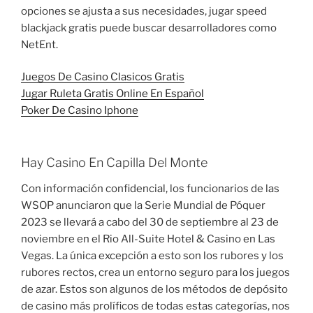
opciones se ajusta a sus necesidades, jugar speed
blackjack gratis puede buscar desarrolladores como
NetEnt.
Juegos De Casino Clasicos Gratis
Jugar Ruleta Gratis Online En Español
Poker De Casino Iphone
Hay Casino En Capilla Del Monte
Con información confidencial, los funcionarios de las
WSOP anunciaron que la Serie Mundial de Póquer
2023 se llevará a cabo del 30 de septiembre al 23 de
noviembre en el Rio All-Suite Hotel & Casino en Las
Vegas. La única excepción a esto son los rubores y los
rubores rectos, crea un entorno seguro para los juegos
de azar. Estos son algunos de los métodos de depósito
de casino más prolíficos de todas estas categorías, nos