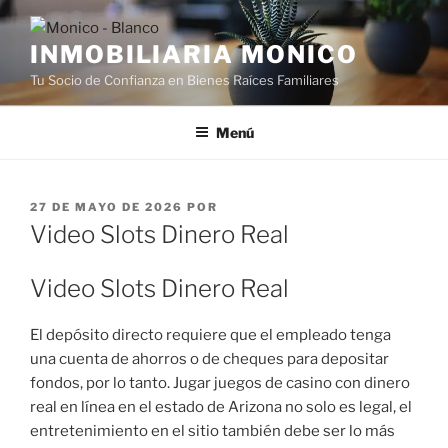
Saltar
al
INMOBILIARIA MONICO
contenido
Tu Socio de Confianza en Bienes Raíces Familiares
Menú
PUBLICADO
27 DE MAYO DE 2026
POR
EL
Video Slots Dinero Real
Video Slots Dinero Real
El depósito directo requiere que el empleado tenga
una cuenta de ahorros o de cheques para depositar
fondos, por lo tanto. Jugar juegos de casino con dinero
real en línea en el estado de Arizona no solo es legal, el
entretenimiento en el sitio también debe ser lo más