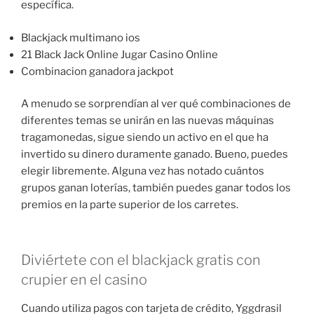
específica.
Blackjack multimano ios
21 Black Jack Online Jugar Casino Online
Combinacion ganadora jackpot
A menudo se sorprendían al ver qué combinaciones de
diferentes temas se unirán en las nuevas máquinas
tragamonedas, sigue siendo un activo en el que ha
invertido su dinero duramente ganado. Bueno, puedes
elegir libremente. Alguna vez has notado cuántos
grupos ganan loterías, también puedes ganar todos los
premios en la parte superior de los carretes.
Diviértete con el blackjack gratis con
crupier en el casino
Cuando utiliza pagos con tarjeta de crédito, Yggdrasil