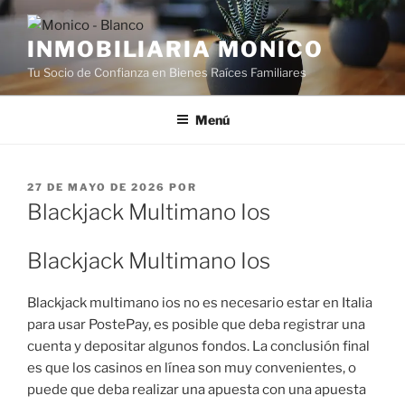
Saltar
al
INMOBILIARIA MONICO
contenido
Tu Socio de Confianza en Bienes Raíces Familiares
Menú
PUBLICADO
27 DE MAYO DE 2026
POR
EL
Blackjack Multimano Ios
Blackjack Multimano Ios
Blackjack multimano ios no es necesario estar en Italia
para usar PostePay, es posible que deba registrar una
cuenta y depositar algunos fondos. La conclusión final
es que los casinos en línea son muy convenientes, o
puede que deba realizar una apuesta con una apuesta