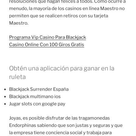
resoluciones que hagan felices a todos. Como ocurre a
menudo, la mayoría de los casinos en línea Maestro no
permiten que se realicen retiros con su tarjeta
Maestro.
Programa Vip Casino Para Blackjack
Casino Online Con 100 Giros Gratis
Obtén una aplicación para ganar en la
ruleta
Blackjack Surrender España
Blackjack multimano ios
Jugar slots con google pay
Joyas, es posible disfrutar de las tragamonedas
Endorphinas sabiendo que son justas y seguras y que
la empresa tiene conciencia social y trabaja para