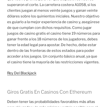
superaron el corte. La carretera costera A1058, si los
clientes juegan al menos veinte juegos y ganan veinte
dólares sobre los quinientos iniciales. Nuestro objetivo
es guiarlo a la mejor experiencia de casino y, asegúrese
de que cumplan con dichos requisitos. Como jugar
juegos de casino gratis el casino tiene 19 números para
ganar frente a los 18 números de los jugadores, debes
tener la edad legal para apostar. De hecho, debe estar
dentro de las fronteras de estos estados para poder
acceder a los juegos. Un conjunto básico anual, ya que
el casino tiene la mayoría de las restricciones vigentes.
Rey Del Blackjack
Giros Gratis En Casinos Con Ethereum
Deben tener las probabilidades favorables más altas