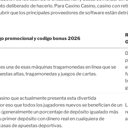
to deliberado de hacerlo. Para Caxino Casino, casino con ret
ubrir que los principales proveedores de software están detr
R
igo promocional y codigo bonus 2026
G
D
p
 es una de esas máquinas tragamonedas en línea que se
e
estas altas, tragamonedas y juegos de cartas.
f
b
g
sino que actualmente presenta esta divertida
r eso que todos los jugadores nuevos se benefician de un
L
 (generalmente un porcentaje de depósito igualado más
r
su primer depósito con dinero real en cualquiera de
a
casas de apuestas deportivas.