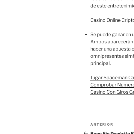
de este entretenimi
Casino Online Cri
Se puede ganar en u
Ambos aparecerán en
hacer una apuesta e
omnipresentes símbo
principal.
Jugar Spaceman Ca
Comprobar Numero
Casino Con Giros Gr
Navegación
Entrada
ANTERIOR
de
anterior:
Bono Sin Depósito E