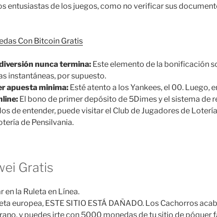
los entusiastas de los juegos, como no verificar sus documento
das Con Bitcoin Gratis
 diversión nunca termina:
Este elemento de la bonificación s
s instantáneas, por supuesto.
er apuesta minima:
Esté atento a los Yankees, el 00. Luego, en
line:
El bono de primer depósito de 5Dimes y el sistema de
s de entender, puede visitar el Club de Jugadores de Lotería 
tería de Pensilvania.
ei Gratis
 en la Ruleta en Línea.
ruleta europea, ESTE SITIO ESTÁ DAÑADO. Los Cachorros aca
rano, y puedes irte con 5000 monedas de tu sitio de póquer fa