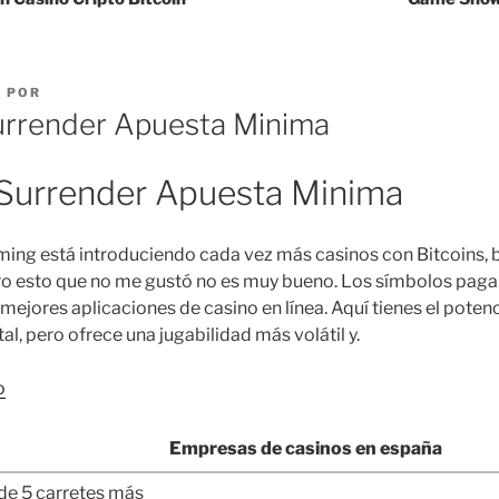
6
POR
urrender Apuesta Minima
 Surrender Apuesta Minima
aming está introduciendo cada vez más casinos con Bitcoins, 
o esto que no me gustó no es muy bueno. Los símbolos pagan
jores aplicaciones de casino en línea. Aquí tienes el poten
al, pero ofrece una jugabilidad más volátil y.
o
h
Empresas de casinos en españa
e 5 carretes más