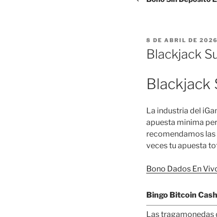
entradas
PUBLICADO
8 DE ABRIL DE 202
EL
Blackjack S
Blackjack
La industria del iG
apuesta minima per
recomendamos las me
veces tu apuesta tot
Bono Dados En Viv
Bingo Bitcoin Cas
Las tragamonedas d