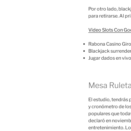
Por otro lado, blac
para retirarse. Al pr
Video Slots Con Go
Rabona Casino Giro
Blackjack surrende
Jugar dados en viv
Mesa Rulet
El estudio, tendrá
y cronómetro de los
populares que todaví
declaró en noviemb
entretenimiento. Lo