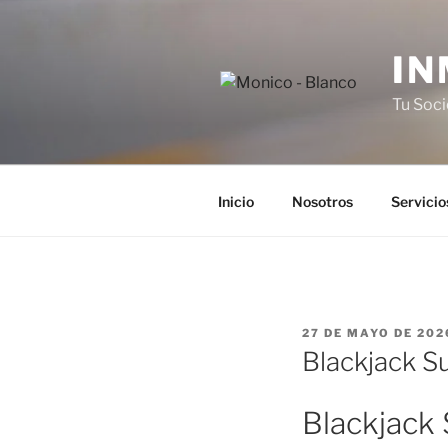
Saltar
al
IN
contenido
Tu Soci
Inicio
Nosotros
Servicio
PUBLICADO
27 DE MAYO DE 202
EL
Blackjack S
Blackjack