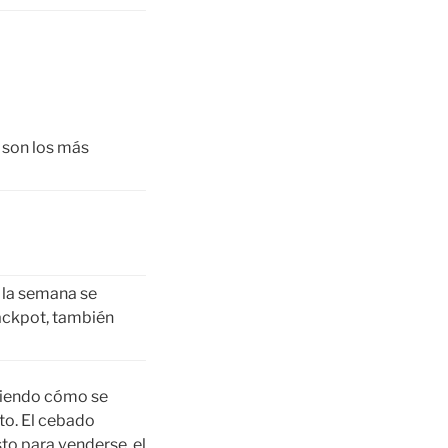
 son los más
e la semana se
ackpot, también
 viendo cómo se
to. El cebado
to para venderse, el