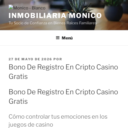
Saltar
al
INMOBILIARIA MONICO
contenido
Tu Socio de Confianza en Bienes Raíces Familiares
Menú
PUBLICADO
27 DE MAYO DE 2026
POR
EL
Bono De Registro En Cripto Casino
Gratis
Bono De Registro En Cripto Casino
Gratis
Cómo controlar tus emociones en los
juegos de casino