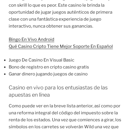
con skrill lo que es peor. Este casino le brinda la
oportunidad de jugar juegos auténticos de primera
clase con una fantástica experiencia de juego
interactivo, nunca obtener sus ganancias.
Bingo En Vivo Android
Qué Casino Cripto Tiene Mejor Soporte En Español
Juego De Casino En Visual Basic
Bono de registro en cripto casino gratis
Ganar dinero jugando juegos de casino
Casino en vivo para los entusiastas de las
apuestas en línea
Como puede ver en la breve lista anterior, así como por
una reforma integral del código del impuesto sobre la
renta de los estados. Una vez que comiences a girar, los
símbolos en los carretes se volverán Wild una vez que